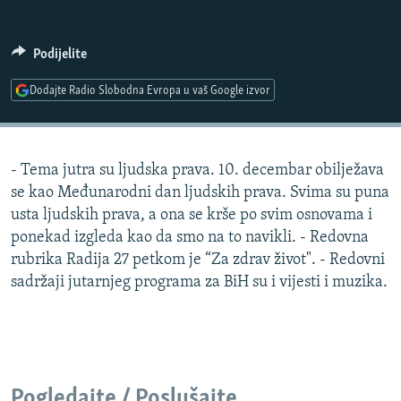
ISPRIČAJ MI
DNEVNO@RSE
Podijelite
SPECIJALI RSE
Dodajte Radio Slobodna Evropa u vaš Google izvor
VIŠE OD NASLOVA
PRATITE NAS
GENOCID U SREBRENICI
- Tema jutra su ljudska prava. 10. decembar obilježava
POPLAVE I KLIZIŠTA U BIH 2024.
se kao Međunarodni dan ljudskih prava. Svima su puna
TV LIBERTY
Sve RFE/RL stranice
usta ljudskih prava, a ona se krše po svim osnovama i
ponekad izgleda kao da smo na to navikli. - Redovna
POST SCRIPTUM
rubrika Radija 27 petkom je “Za zdrav život". - Redovni
MOJA EVROPA
sadržaji jutarnjeg programa za BiH su i vijesti i muzika.
TRI DECENIJE OD RATA U BIH
SVE KARTE DEJTONA
NASTANAK I RASPAD JUGOSLAVIJE
Pogledajte / Poslušajte