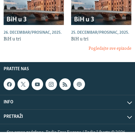
26. DECEMBAR/PROSINAC, 2025.
25. DECEMBAR/PROSINAC, 2025.
BiH u tri
BiH u tri
Pogledajte sve epizode
PRATITE NAS
INFO
PRETRAŽI
Sva prava zadržana. Radio Free Europe / Radio Liberty © 2026