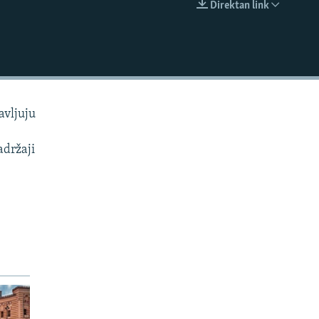
Direktan link
EMBED
avljuju
o
adržaji