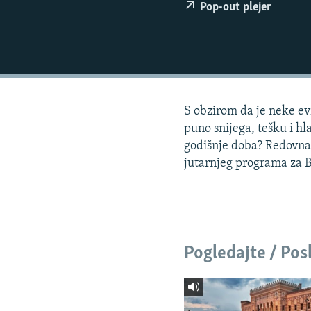
ISPRIČAJ MI
Pop-out plejer
DNEVNO@RSE
SPECIJALI RSE
VIŠE OD NASLOVA
GENOCID U SREBRENICI
S obzirom da je neke ev
POPLAVE I KLIZIŠTA U BIH 2024.
puno snijega, tešku i hl
godišnje doba? Redovna 
TV LIBERTY
jutarnjeg programa za Bi
POST SCRIPTUM
MOJA EVROPA
TRI DECENIJE OD RATA U BIH
Pogledajte / Pos
SVE KARTE DEJTONA
NASTANAK I RASPAD JUGOSLAVIJE