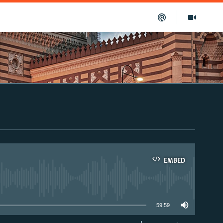
EMBED
able
59:59