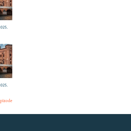
025.
025.
epizode