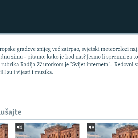
ropske gradove snijeg već zatrpao, svjetski meteorolozi naj
adnu zimu - pitamo: kako je kod nas? Jesmo li spremni za t
rubrika Radija 27 utorkom je "Svijet interneta". Redovni s
H su i vijesti i muzika.
lušajte