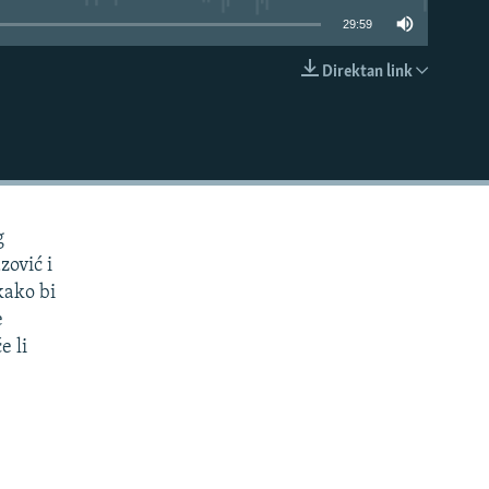
29:59
Direktan link
EMBED
g
zović i
kako bi
e
e li