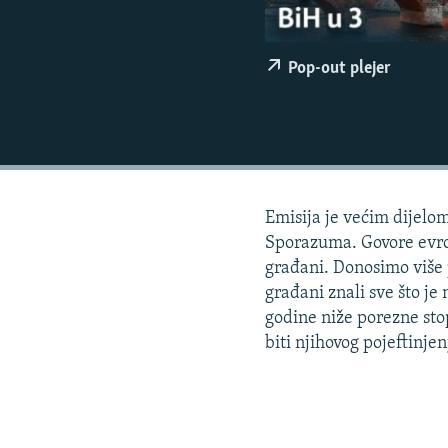
ISPRIČAJ MI
DNEVNO@RSE
Pop-out plejer
SPECIJALI RSE
VIŠE OD NASLOVA
GENOCID U SREBRENICI
POPLAVE I KLIZIŠTA U BIH 2024.
Emisija je većim dijelo
TV LIBERTY
Sporazuma. Govore evrop
POST SCRIPTUM
građani. Donosimo više 
MOJA EVROPA
građani znali sve što je
godine niže porezne stop
TRI DECENIJE OD RATA U BIH
biti njihovog pojeftinjen
SVE KARTE DEJTONA
NASTANAK I RASPAD JUGOSLAVIJE