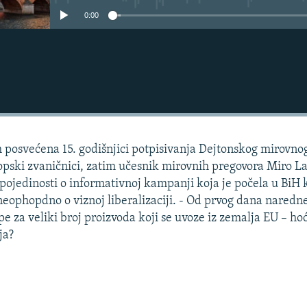
0:00
m posvećena 15. godišnjici potpisivanja Dejtonskog mirovno
ski zvaničnici, zatim učesnik mirovnih pregovora Miro La
pojedinosti o informativnoj kampanji koja je počela u BiH 
 neophopdno o viznoj liberalizaciji. - Od prvog dana naredn
e za veliki broj proizvoda koji se uvoze iz zemalja EU – hoć
ja?