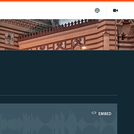
EMBED
able