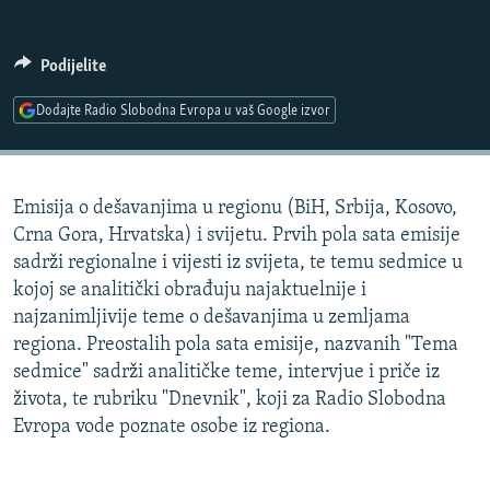
ISPRIČAJ MI
DNEVNO@RSE
Podijelite
SPECIJALI RSE
Dodajte Radio Slobodna Evropa u vaš Google izvor
VIŠE OD NASLOVA
PRATITE NAS
GENOCID U SREBRENICI
Emisija o dešavanjima u regionu (BiH, Srbija, Kosovo,
POPLAVE I KLIZIŠTA U BIH 2024.
Crna Gora, Hrvatska) i svijetu. Prvih pola sata emisije
TV LIBERTY
Sve RFE/RL stranice
sadrži regionalne i vijesti iz svijeta, te temu sedmice u
kojoj se analitički obrađuju najaktuelnije i
POST SCRIPTUM
najzanimljivije teme o dešavanjima u zemljama
MOJA EVROPA
regiona. Preostalih pola sata emisije, nazvanih "Tema
sedmice" sadrži analitičke teme, intervjue i priče iz
TRI DECENIJE OD RATA U BIH
života, te rubriku "Dnevnik", koji za Radio Slobodna
SVE KARTE DEJTONA
Evropa vode poznate osobe iz regiona.
NASTANAK I RASPAD JUGOSLAVIJE