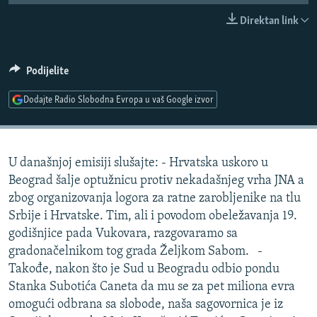
ISPRIČAJ MI
Direktan link
DNEVNO@RSE
SPECIJALI RSE
Podijelite
VIŠE OD NASLOVA
Dodajte Radio Slobodna Evropa u vaš Google izvor
PRATITE NAS
GENOCID U SREBRENICI
POPLAVE I KLIZIŠTA U BIH 2024.
U današnjoj emisiji slušajte: - Hrvatska uskoro u
TV LIBERTY
Sve RFE/RL stranice
Beograd šalje optužnicu protiv nekadašnjeg vrha JNA a
POST SCRIPTUM
zbog organizovanja logora za ratne zarobljenike na tlu
Srbije i Hrvatske. Tim, ali i povodom obeležavanja 19.
MOJA EVROPA
godišnjice pada Vukovara, razgovaramo sa
TRI DECENIJE OD RATA U BIH
gradonačelnikom tog grada Željkom Sabom. -
SVE KARTE DEJTONA
Takođe, nakon što je Sud u Beogradu odbio pondu
Stanka Subotića Caneta da mu se za pet miliona evra
NASTANAK I RASPAD JUGOSLAVIJE
omogući odbrana sa slobode, naša sagovornica je iz