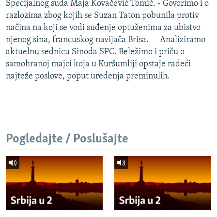
Specijalnog suda Maja Kovačević Tomić. - Govorimo i o
razlozima zbog kojih se Suzan Taton pobunila protiv
načina na koji se vodi suđenje optuženima za ubistvo
njenog sina, francuskog navijača Brisa. - Analiziramo
aktuelnu sednicu Sinoda SPC. Beležimo i priču o
samohranoj majci koja u Kuršumliji opstaje radeći
najteže poslove, poput uređenja preminulih.
Pogledajte / Poslušajte