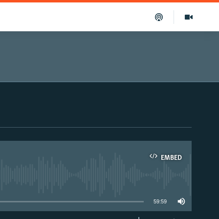
EMBED
able
59:59