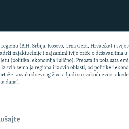
regionu (BiH, Srbija, Kosovo, Crna Gora, Hrvatska) i svijet
sadrži najaktuelnije i najzanimljivije priče o dešavanjima u
jetu (politika, ekonomija i slično). Preostalih pola sata emi
 iz svih zemalja regiona i iz svih oblasti, od politike i ekon
portaže iz svakodnevnog života ljudi su svakodnevno takođe
ta dana”.
lušajte