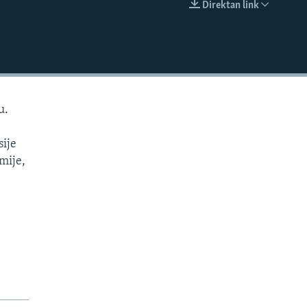
Direktan link
EMBED
u.
sije
omije,