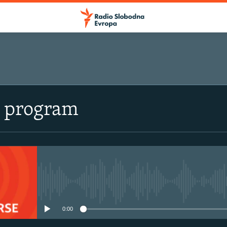
i program
No media source currently avail
0:00