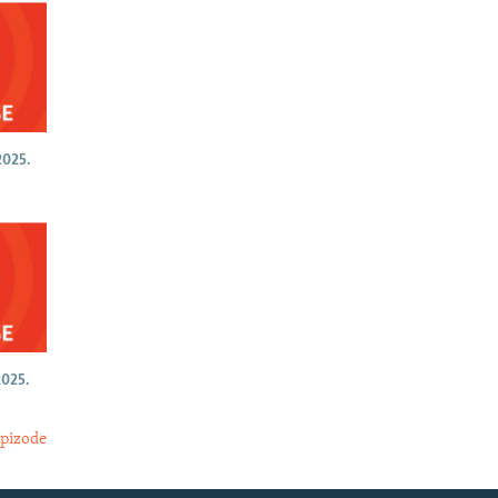
025.
025.
epizode