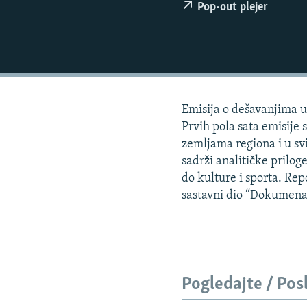
ISPRIČAJ MI
Pop-out plejer
DNEVNO@RSE
SPECIJALI RSE
VIŠE OD NASLOVA
GENOCID U SREBRENICI
Emisija o dešavanjima u 
POPLAVE I KLIZIŠTA U BIH 2024.
Prvih pola sata emisije 
zemljama regiona i u svi
TV LIBERTY
sadrži analitičke priloge
POST SCRIPTUM
do kulture i sporta. Re
sastavni dio “Dokumena
MOJA EVROPA
TRI DECENIJE OD RATA U BIH
SVE KARTE DEJTONA
NASTANAK I RASPAD JUGOSLAVIJE
Pogledajte / Pos