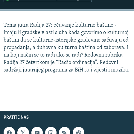
ISPRIČAJ MI
DNEVNO@RSE
Tema jutra Radija 27: očuvanje kulturne baštine -
SPECIJALI RSE
imaju li gradske vlasti sluha kada govorimo o kulturnoj
VIŠE OD NASLOVA
baštini da se kulturno-istorijske građevine sačuvaju od
PRATITE NAS
propadanja, a duhovna kulturna baština od zaborava. I
GENOCID U SREBRENICI
na koji način se to radi ako se radi? Redovna rubrika
POPLAVE I KLIZIŠTA U BIH 2024.
Radija 27 četvrtkom je “Radio ordinacija”. Redovni
sadržaji jutarnjeg programa za BiH su i vijesti i muzika.
TV LIBERTY
Sve RFE/RL stranice
POST SCRIPTUM
MOJA EVROPA
TRI DECENIJE OD RATA U BIH
SVE KARTE DEJTONA
PRATITE NAS
NASTANAK I RASPAD JUGOSLAVIJE