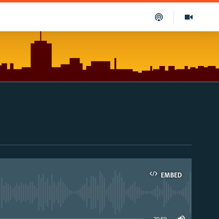
EMBED
able