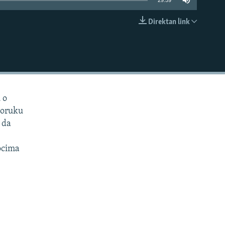
29:59
Direktan link
EMBED
 o
poruku
u da
ocima