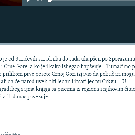
0:00
 Ko je od Šarićevih saradnika do sada uhapšen po Sporazumu
 i Crne Gore, a ko je i kako izbegao hapšenje - Tumačimo 
 je prilikom prve posete Crnoj Gori izjavio da političari mog
, ali da će narod uvek biti jedan i imati jednu Crkvu. - U
adskog sajma knjiga sa piscima iz regiona i njihovim čita
šta ih danas povezuje.