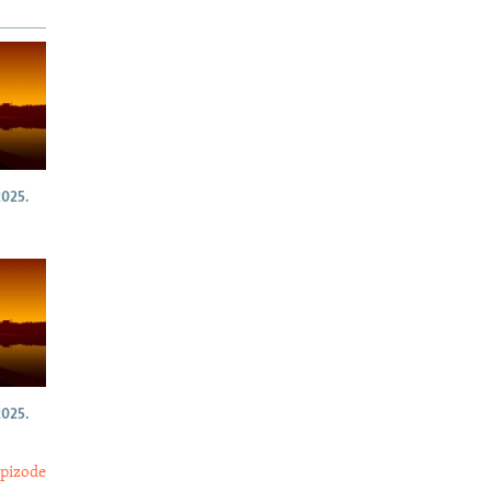
025.
025.
epizode