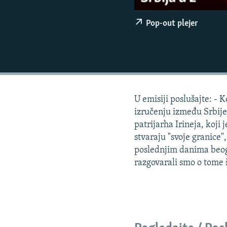
ISPRIČAJ MI
DNEVNO@RSE
Pop-out plejer
SPECIJALI RSE
VIŠE OD NASLOVA
GENOCID U SREBRENICI
POPLAVE I KLIZIŠTA U BIH 2024.
U emisiji poslušajte: -
TV LIBERTY
izručenju između Srbije
patrijarha Irineja, koji
POST SCRIPTUM
stvaraju "svoje granice"
MOJA EVROPA
poslednjim danima beogr
razgovarali smo o tome 
TRI DECENIJE OD RATA U BIH
SVE KARTE DEJTONA
NASTANAK I RASPAD JUGOSLAVIJE