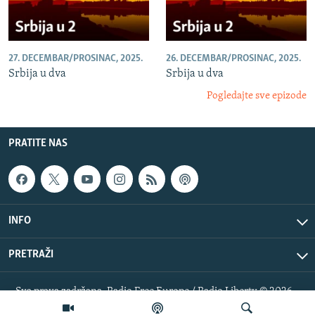
27. DECEMBAR/PROSINAC, 2025.
26. DECEMBAR/PROSINAC, 2025.
Srbija u dva
Srbija u dva
Pogledajte sve epizode
PRATITE NAS
INFO
PRETRAŽI
Sva prava zadržana. Radio Free Europe / Radio Liberty © 2026
RFE/RL, Inc.