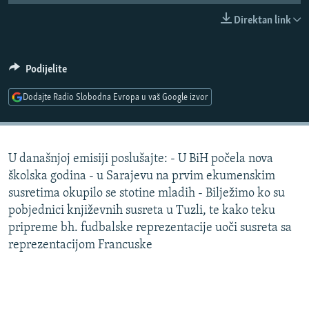
ISPRIČAJ MI
Direktan link
DNEVNO@RSE
SPECIJALI RSE
Podijelite
VIŠE OD NASLOVA
Dodajte Radio Slobodna Evropa u vaš Google izvor
PRATITE NAS
GENOCID U SREBRENICI
POPLAVE I KLIZIŠTA U BIH 2024.
U današnjoj emisiji poslušajte: - U BiH počela nova
TV LIBERTY
Sve RFE/RL stranice
školska godina - u Sarajevu na prvim ekumenskim
POST SCRIPTUM
susretima okupilo se stotine mladih - Bilježimo ko su
pobjednici književnih susreta u Tuzli, te kako teku
MOJA EVROPA
pripreme bh. fudbalske reprezentacije uoči susreta sa
TRI DECENIJE OD RATA U BIH
reprezentacijom Francuske
SVE KARTE DEJTONA
NASTANAK I RASPAD JUGOSLAVIJE