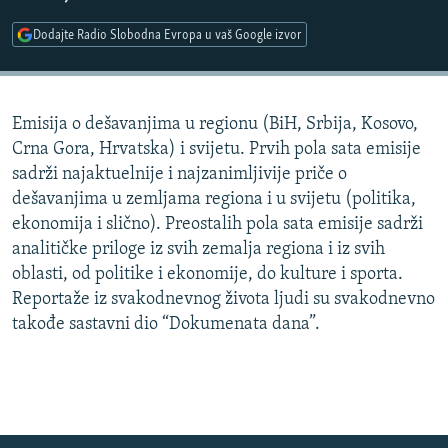
ISPRIČAJ MI
Dodajte Radio Slobodna Evropa u vaš Google izvor
DNEVNO@RSE
SPECIJALI RSE
Emisija o dešavanjima u regionu (BiH, Srbija, Kosovo,
VIŠE OD NASLOVA
PRATITE NAS
Crna Gora, Hrvatska) i svijetu. Prvih pola sata emisije
GENOCID U SREBRENICI
sadrži najaktuelnije i najzanimljivije priče o
dešavanjima u zemljama regiona i u svijetu (politika,
POPLAVE I KLIZIŠTA U BIH 2024.
ekonomija i slično). Preostalih pola sata emisije sadrži
TV LIBERTY
Sve RFE/RL stranice
analitičke priloge iz svih zemalja regiona i iz svih
POST SCRIPTUM
oblasti, od politike i ekonomije, do kulture i sporta.
Reportaže iz svakodnevnog života ljudi su svakodnevno
MOJA EVROPA
takođe sastavni dio “Dokumenata dana”.
TRI DECENIJE OD RATA U BIH
SVE KARTE DEJTONA
NASTANAK I RASPAD JUGOSLAVIJE