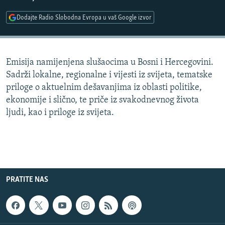
ISPRIČAJ MI
Dodajte Radio Slobodna Evropa u vaš Google izvor
DNEVNO@RSE
SPECIJALI RSE
Emisija namijenjena slušaocima u Bosni i Hercegovini.
VIŠE OD NASLOVA
PRATITE NAS
Sadrži lokalne, regionalne i vijesti iz svijeta, tematske
GENOCID U SREBRENICI
priloge o aktuelnim dešavanjima iz oblasti politike,
ekonomije i slično, te priče iz svakodnevnog života
POPLAVE I KLIZIŠTA U BIH 2024.
ljudi, kao i priloge iz svijeta.
TV LIBERTY
Sve RFE/RL stranice
POST SCRIPTUM
MOJA EVROPA
TRI DECENIJE OD RATA U BIH
PRATITE NAS
SVE KARTE DEJTONA
NASTANAK I RASPAD JUGOSLAVIJE