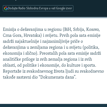
ISPRIČAJ MI
Dodajte Radio Slobodna Evropa u vaš Google izvor
DNEVNO@RSE
SPECIJALI RSE
Emisija o dešavanjima u regionu (BiH, Srbija, Kosovo,
VIŠE OD NASLOVA
PRATITE NAS
Crna Gora, Hrvatska) i svijetu. Prvih pola sata emisije
GENOCID U SREBRENICI
sadrži najaktuelnije i najzanimljivije priče o
dešavanjima u zemljama regiona i u svijetu (politika,
POPLAVE I KLIZIŠTA U BIH 2024.
ekonomija i slično). Preostalih pola sata emisije sadrži
TV LIBERTY
Sve RFE/RL stranice
analitičke priloge iz svih zemalja regiona i iz svih
POST SCRIPTUM
oblasti, od politike i ekonomije, do kulture i sporta.
Reportaže iz svakodnevnog života ljudi su svakodnevno
MOJA EVROPA
takođe sastavni dio “Dokumenata dana”.
TRI DECENIJE OD RATA U BIH
SVE KARTE DEJTONA
NASTANAK I RASPAD JUGOSLAVIJE