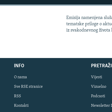
ISPRIČAJ MI
DNEVNO@RSE
Emisija namenjena slušao
SPECIJALI RSE
tematske priloge o aktue
VIŠE OD NASLOVA
iz svakodnevnog života lj
GENOCID U SREBRENICI
POPLAVE I KLIZIŠTA U BIH 2024.
TV LIBERTY
POST SCRIPTUM
INFO
PRETRAŽI
MOJA EVROPA
O nama
Vijesti
TRI DECENIJE OD RATA U BIH
Sve RSE stranice
Vizuelno
SVE KARTE DEJTONA
RSS
Podcasti
NASTANAK I RASPAD JUGOSLAVIJE
Kontakti
Newsletter
PRATITE NAS