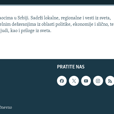
cima u Srbiji. Sadrži lokalne, regionalne i vesti iz sveta,
lnim dešavanjima iz oblasti politike, ekonomije i slično, te
udi, kao i priloge iz sveta.
PRATITE NAS
 Dnevno