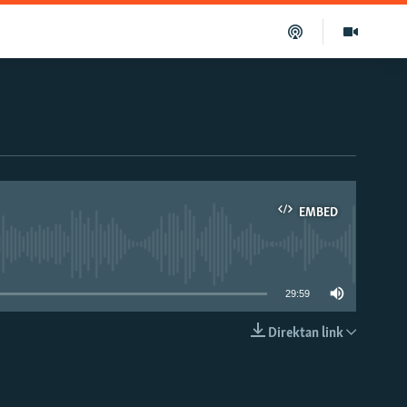
EMBED
able
29:59
Direktan link
EMBED