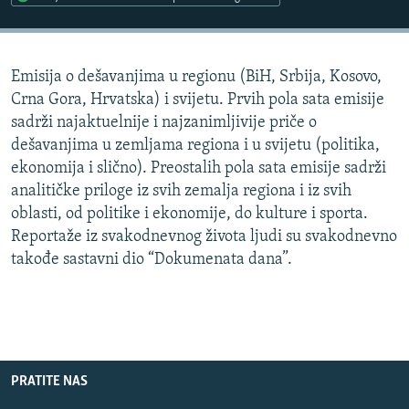
ISPRIČAJ MI
DNEVNO@RSE
Emisija o dešavanjima u regionu (BiH, Srbija, Kosovo,
SPECIJALI RSE
Crna Gora, Hrvatska) i svijetu. Prvih pola sata emisije
VIŠE OD NASLOVA
sadrži najaktuelnije i najzanimljivije priče o
PRATITE NAS
dešavanjima u zemljama regiona i u svijetu (politika,
GENOCID U SREBRENICI
ekonomija i slično). Preostalih pola sata emisije sadrži
POPLAVE I KLIZIŠTA U BIH 2024.
analitičke priloge iz svih zemalja regiona i iz svih
oblasti, od politike i ekonomije, do kulture i sporta.
TV LIBERTY
Sve RFE/RL stranice
Reportaže iz svakodnevnog života ljudi su svakodnevno
POST SCRIPTUM
takođe sastavni dio “Dokumenata dana”.
MOJA EVROPA
TRI DECENIJE OD RATA U BIH
SVE KARTE DEJTONA
NASTANAK I RASPAD JUGOSLAVIJE
PRATITE NAS