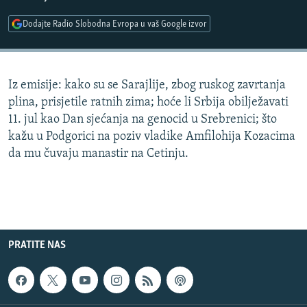
ISPRIČAJ MI
Dodajte Radio Slobodna Evropa u vaš Google izvor
DNEVNO@RSE
SPECIJALI RSE
Iz emisije: kako su se Sarajlije, zbog ruskog zavrtanja
VIŠE OD NASLOVA
PRATITE NAS
plina, prisjetile ratnih zima; hoće li Srbija obilježavati
GENOCID U SREBRENICI
11. jul kao Dan sjećanja na genocid u Srebrenici; što
kažu u Podgorici na poziv vladike Amfilohija Kozacima
POPLAVE I KLIZIŠTA U BIH 2024.
da mu čuvaju manastir na Cetinju.
TV LIBERTY
Sve RFE/RL stranice
POST SCRIPTUM
MOJA EVROPA
TRI DECENIJE OD RATA U BIH
PRATITE NAS
SVE KARTE DEJTONA
NASTANAK I RASPAD JUGOSLAVIJE