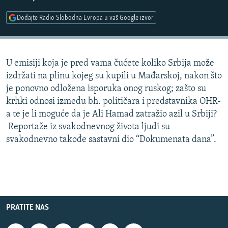
ISPRIČAJ MI
Dodajte Radio Slobodna Evropa u vaš Google izvor
DNEVNO@RSE
SPECIJALI RSE
U emisiji koja je pred vama čućete koliko Srbija može
VIŠE OD NASLOVA
PRATITE NAS
izdržati na plinu kojeg su kupili u Mađarskoj, nakon što
GENOCID U SREBRENICI
je ponovno odložena isporuka onog ruskog; zašto su
krhki odnosi između bh. političara i predstavnika OHR-
POPLAVE I KLIZIŠTA U BIH 2024.
a te je li moguće da je Ali Hamad zatražio azil u Srbiji?
TV LIBERTY
Sve RFE/RL stranice
Reportaže iz svakodnevnog života ljudi su
POST SCRIPTUM
svakodnevno takođe sastavni dio “Dokumenata dana”.
MOJA EVROPA
TRI DECENIJE OD RATA U BIH
SVE KARTE DEJTONA
PRATITE NAS
NASTANAK I RASPAD JUGOSLAVIJE