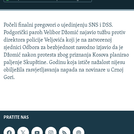
ISPRIČAJ MI
DNEVNO@RSE
Počeli finalni pregovori o ujedinjenju SNS i DSS.
SPECIJALI RSE
Podgorički paroh Velibor Džomić najavio tužbu protiv
VIŠE OD NASLOVA
direktora policije Veljovića koji je na zatvorenoj
PRATITE NAS
sjednici Odbora za bezbjednost navodno izjavio da je
GENOCID U SREBRENICI
Džomić nakon protesta zbog priznanja Kosova planirao
POPLAVE I KLIZIŠTA U BIH 2024.
paljenje Skupštine. Godinu koja ističe nažalost nijesu
obilježila rasvjetljavanja napada na novinare u Crnoj
TV LIBERTY
Sve RFE/RL stranice
Gori.
POST SCRIPTUM
MOJA EVROPA
TRI DECENIJE OD RATA U BIH
SVE KARTE DEJTONA
PRATITE NAS
NASTANAK I RASPAD JUGOSLAVIJE