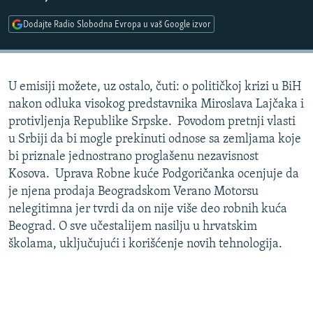
ISPRIČAJ MI
Dodajte Radio Slobodna Evropa u vaš Google izvor
DNEVNO@RSE
SPECIJALI RSE
U emisiji možete, uz ostalo, čuti: o političkoj krizi u BiH
VIŠE OD NASLOVA
PRATITE NAS
nakon odluka visokog predstavnika Miroslava Lajčaka i
GENOCID U SREBRENICI
protivljenja Republike Srpske. Povodom pretnji vlasti
u Srbiji da bi mogle prekinuti odnose sa zemljama koje
POPLAVE I KLIZIŠTA U BIH 2024.
bi priznale jednostrano proglašenu nezavisnost
TV LIBERTY
Sve RFE/RL stranice
Kosova. Uprava Robne kuće Podgoričanka ocenjuje da
POST SCRIPTUM
je njena prodaja Beogradskom Verano Motorsu
nelegitimna jer tvrdi da on nije više deo robnih kuća
MOJA EVROPA
Beograd. O sve učestalijem nasilju u hrvatskim
TRI DECENIJE OD RATA U BIH
školama, uključujući i korišćenje novih tehnologija.
SVE KARTE DEJTONA
NASTANAK I RASPAD JUGOSLAVIJE