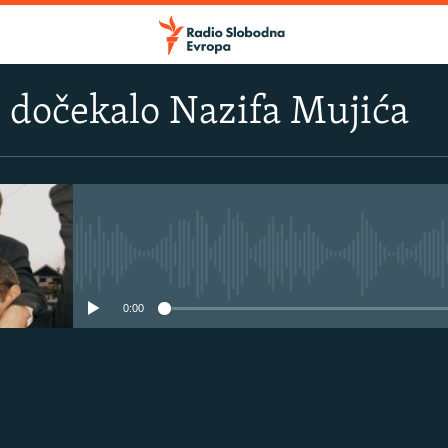
 dočekalo Nazifa Mujića
No media source currently avail
0:00