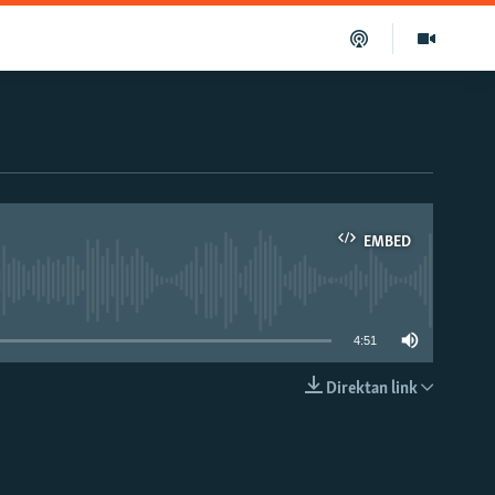
EMBED
able
4:51
Direktan link
EMBED