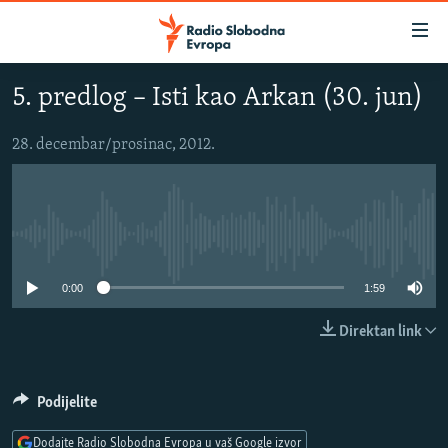
Dostupni
linkovi
Pređite
5. predlog – Isti kao Arkan (30. jun)
na
VIJESTI
glavni
BOSNA I HERCEGOVINA
28. decembar/prosinac, 2012.
sadržaj
SRBIJA
Pređite
na
KOSOVO
glavnu
No media source currently available
CRNA GORA
navigaciju
Pređite
VIZUELNO
0:00
1:59
na
PODCASTI
VIDEO
pretragu
Direktan link
RAT U UKRAJINI
FOTOGALERIJE
KINA NA BALKANU
INFOGRAFIKE
Podijelite
RSE PRIČE IZ SVIJETA
Dodajte Radio Slobodna Evropa u vaš Google izvor