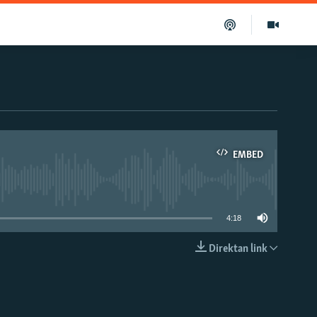
EMBED
able
4:18
Direktan link
EMBED