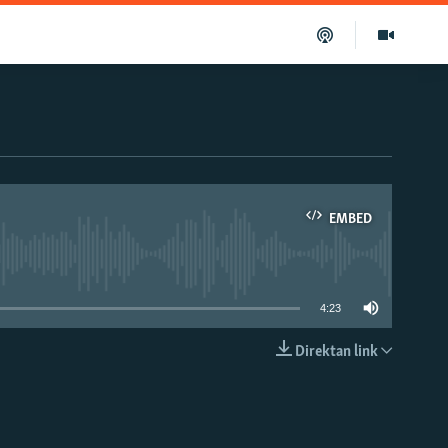
EMBED
able
4:23
Direktan link
EMBED