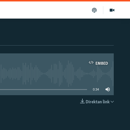
EMBED
able
0:34
Direktan link
EMBED