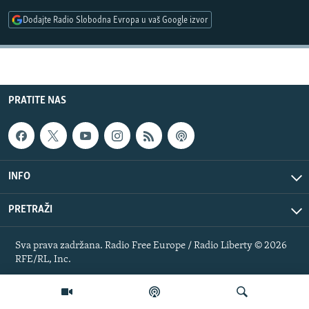
ISPRIČAJ MI
Dodajte Radio Slobodna Evropa u vaš Google izvor
DNEVNO@RSE
SPECIJALI RSE
VIŠE OD NASLOVA
PRATITE NAS
PRATITE NAS
GENOCID U SREBRENICI
POPLAVE I KLIZIŠTA U BIH 2024.
TV LIBERTY
Sve RFE/RL stranice
INFO
POST SCRIPTUM
PRETRAŽI
MOJA EVROPA
TRI DECENIJE OD RATA U BIH
Sva prava zadržana. Radio Free Europe / Radio Liberty © 2026
RFE/RL, Inc.
SVE KARTE DEJTONA
NASTANAK I RASPAD JUGOSLAVIJE