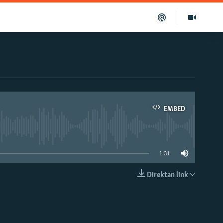
EMBED
able
1:31
Direktan link
EMBED