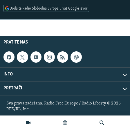
ISPRIČAJ MI
Dodajte Radio Slobodna Evropa u vaš Google izvor
DNEVNO@RSE
SPECIJALI RSE
VIŠE OD NASLOVA
PRATITE NAS
PRATITE NAS
GENOCID U SREBRENICI
POPLAVE I KLIZIŠTA U BIH 2024.
TV LIBERTY
Sve RFE/RL stranice
INFO
POST SCRIPTUM
PRETRAŽI
MOJA EVROPA
TRI DECENIJE OD RATA U BIH
Sva prava zadržana. Radio Free Europe / Radio Liberty © 2026
RFE/RL, Inc.
SVE KARTE DEJTONA
NASTANAK I RASPAD JUGOSLAVIJE