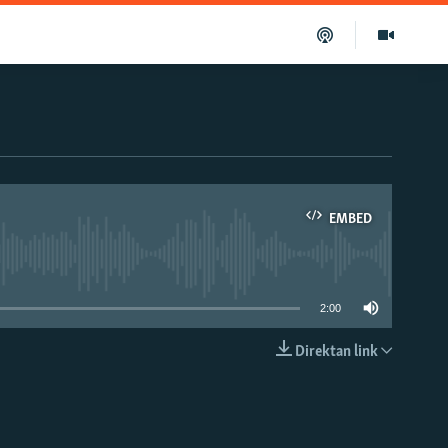
EMBED
able
2:00
Direktan link
EMBED