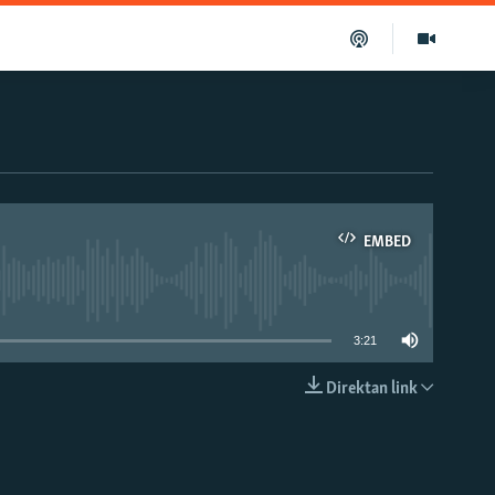
EMBED
able
3:21
Direktan link
EMBED