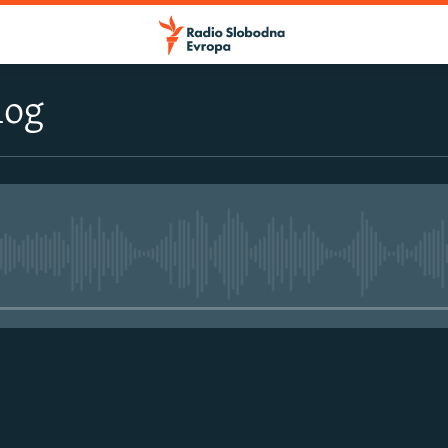
log
No media source currently avail