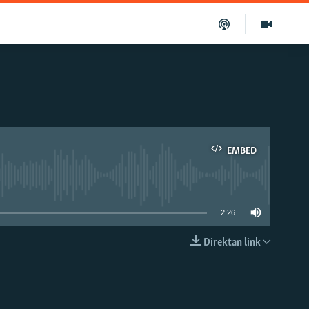
EMBED
able
2:26
Direktan link
EMBED