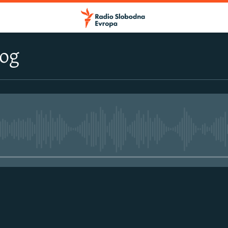
log
No media source currently avail