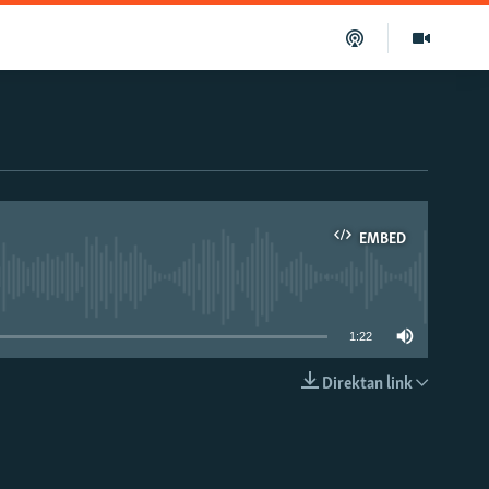
EMBED
able
1:22
Direktan link
EMBED