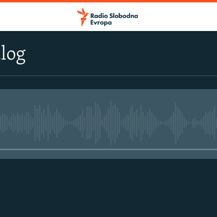
log
No media source currently avail