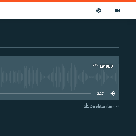
EMBED
able
2:27
Direktan link
EMBED