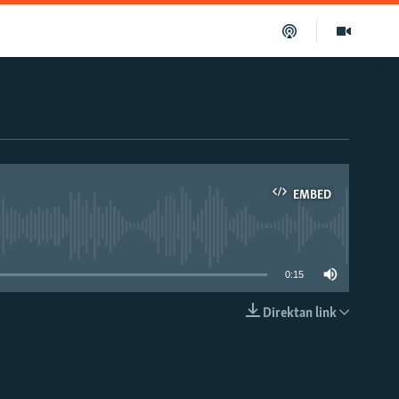
EMBED
able
0:15
Direktan link
EMBED