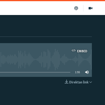
EMBED
able
1:55
Direktan link
EMBED