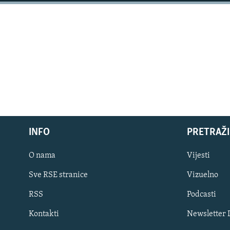
ISPRIČAJ MI
DNEVNO@RSE
SPECIJALI RSE
VIŠE OD NASLOVA
GENOCID U SREBRENICI
POPLAVE I KLIZIŠTA U BIH 2024.
TV LIBERTY
POST SCRIPTUM
INFO
PRETRAŽI
MOJA EVROPA
O nama
Vijesti
TRI DECENIJE OD RATA U BIH
Sve RSE stranice
Vizuelno
SVE KARTE DEJTONA
RSS
Podcasti
NASTANAK I RASPAD JUGOSLAVIJE
Kontakti
Newsletter
PRATITE NAS