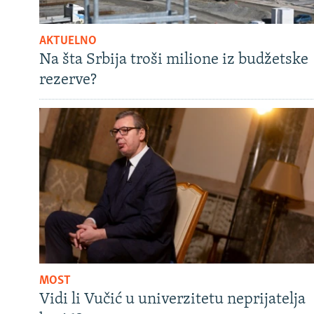
AKTUELNO
Na šta Srbija troši milione iz budžetske
rezerve?
MOST
Vidi li Vučić u univerzitetu neprijatelja