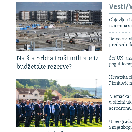
Vesti/V
Objavljen i
izborima s
Demokratski
predsedni
Na šta Srbija troši milione iz
Šef UN-a za
pogubio na
budžetske rezerve?
Hrvatska ob
Plenković n
Njemačka is
u blizini u
aerodromu
U Beogradu
Sirije zbog