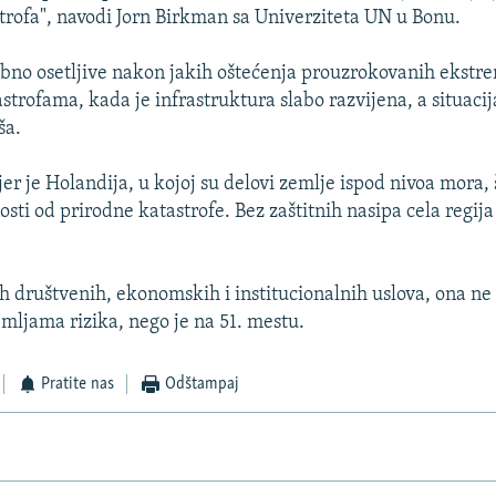
trofa", navodi Jorn Birkman sa Univerziteta UN u Bonu.
bno osetljive nakon jakih oštećenja prouzrokovanih ekst
strofama, kada je infrastruktura slabo razvijena, a situaci
ša.
er je Holandija, u kojoj su delovi zemlje ispod nivoa mora, 
sti od prirodne katastrofe. Bez zaštitnih nasipa cela regija 
ih društvenih, ekonomskih i institucionalnih uslova, ona ne
ljama rizika, nego je na 51. mestu.
Pratite nas
Odštampaj