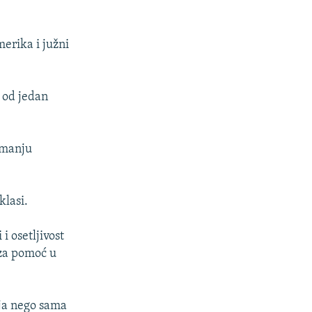
merika i južni
m od jedan
a manju
klasi.
i osetljivost
 za pomoć u
ija nego sama