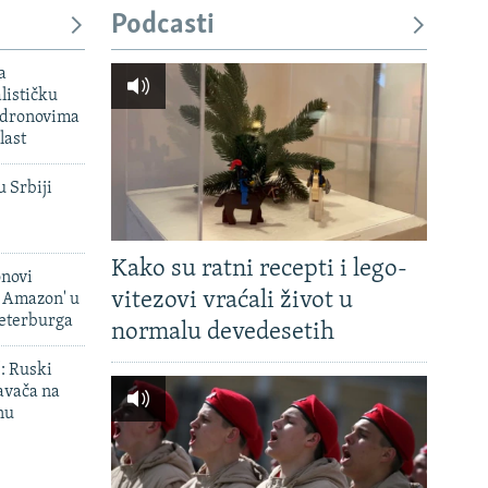
Podcasti
a
lističku
 dronovima
last
u Srbiji
Kako su ratni recepti i lego-
onovi
vitezovi vraćali život u
i Amazon' u
Peterburga
normalu devedesetih
': Ruski
avača na
nu