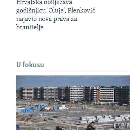
Hrvatska obilježava
godišnjicu 'Oluje', Plenković
najavio nova prava za
branitelje
U fokusu