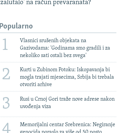
'zalutalo' na račun prevaranata?
Popularno
1
Vlasnici srušenih objekata na
Gazivodama: 'Godinama smo gradili i za
nekoliko sati ostali bez svega'
2
Kurti u Zubinom Potoku: Iskopavanja bi
mogla trajati mjesecima, Srbija bi trebala
otvoriti arhive
3
Rusi u Crnoj Gori traže nove adrese nakon
uvođenja viza
4
Memorijalni centar Srebrenica: Negiranje
genocida poraslo za više od 50 posto