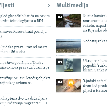
ijesti
Multimedija
zgled glasačkih listića na prvim
Rusija lansiral
 novim tehnologijama u BiH
smrtonosnu ba
raketu, napad
na Kijevsku ob
 savez Kosova traži poziciju
ka
Vodostaj reka 
 ljudska prava: Iran od marta
jmanje 56 osoba
Ukrajinski dr
ilježava godišnjicu 'Oluje',
pogodili 'rusk
ajavio nova prava za branitelje
blizini Sankt 
tražuje prijavu letećeg objekta
'Ljudski safari
krajinskog aviona na
dron lovi prod
pijaci u Herso
 uhapšena dvojica državljana
 krijumčarenja migranta u EU