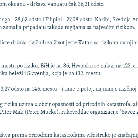
om okeanu - država Vanuatu čak 36,31 odsto.
onga - 28,62 odsto i Filipini - 27,98 odsto. Karibi, Srednja A
ih zemalja pripadaju takode regijama sa najvećim rizikom.
iste država rizičnih za život jeste Katar, sa rizikom manji
. mestu po riziku, BiH je na 86, Hrvatska se nalazi na 123, 
ika beleži i Slovenija, koja je na 132. mestu.
,27 odsto na 146. mestu - i time u petoj, najmanje rizičnoj 
 rizika uzima u obzir opasnosti od prirodnih katastrofa, ali 
 Piter Mak (Peter Mucke), rukovodilac organizacije "Savez
ruštva prema prirodnim katastrofama višestruko je značajn