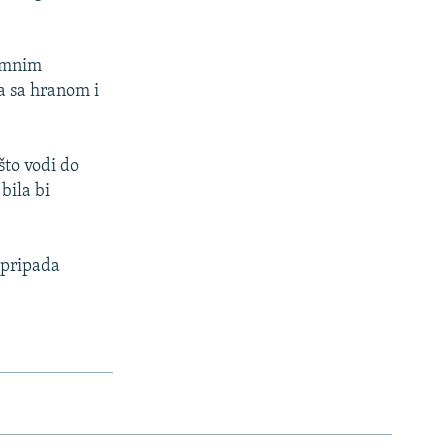
remnim
ja sa hranom i
što vodi do
bila bi
 pripada