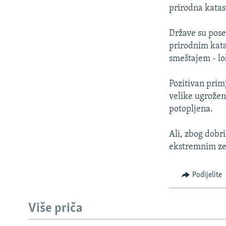
prirodna katas
Države su pose
prirodnim kata
smeštajem - lo
Pozitivan primj
velike ugroženo
potopljena.
Ali, zbog dobr
ekstremnim zem
Podijelite
Više priča