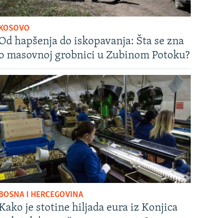
KOSOVO
Od hapšenja do iskopavanja: Šta se zna
o masovnoj grobnici u Zubinom Potoku?
BOSNA I HERCEGOVINA
Kako je stotine hiljada eura iz Konjica