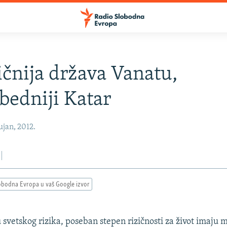
ičnija država Vanatu,
bedniji Katar
jan, 2012.
obodna Evropa u vaš Google izvor
svetskog rizika, poseban stepen rizičnosti za život imaju 