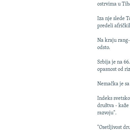
ISPRIČAJ MI
ostrvima u Tih
DNEVNO@RSE
Iza nje slede T
SPECIJALI RSE
predeli afričk
VIŠE OD NASLOVA
Na kraju rang-l
GENOCID U SREBRENICI
odsto.
POPLAVE I KLIZIŠTA U BIH 2024.
Srbija je na 66
TV LIBERTY
opasnost od riz
POST SCRIPTUM
Nemačka je sa 3
MOJA EVROPA
TRI DECENIJE OD RATA U BIH
Indeks svetskog
SVE KARTE DEJTONA
društva - kaže
razvoju".
NASTANAK I RASPAD JUGOSLAVIJE
"Osetljivost d