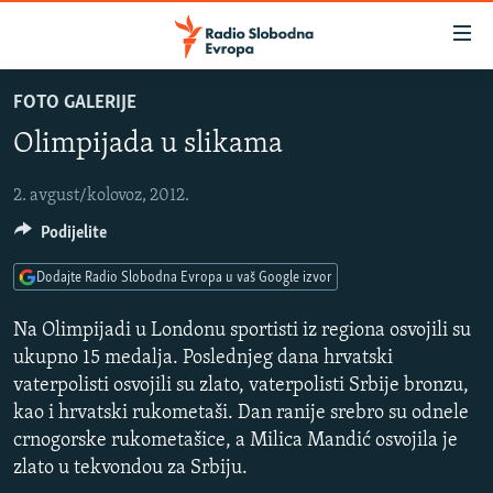
Dostupni
linkovi
Pređite
FOTO GALERIJE
na
VIJESTI
Olimpijada u slikama
glavni
BOSNA I HERCEGOVINA
sadržaj
SLUŠAJTE
SRBIJA
Pređite
2. avgust/kolovoz, 2012.
na
Podijelite
KOSOVO
glavnu
YouTube Music
CRNA GORA
navigaciju
Dodajte Radio Slobodna Evropa u vaš Google izvor
Pređite
VIZUELNO
Na Olimpijadi u Londonu sportisti iz regiona osvojili su
Spotify
na
PODCASTI
VIDEO
ukupno 15 medalja. Poslednjeg dana hrvatski
pretragu
vaterpolisti osvojili su zlato, vaterpolisti Srbije bronzu,
RAT U UKRAJINI
FOTOGALERIJE
YouTube
kao i hrvatski rukometaši. Dan ranije srebro su odnele
KINA NA BALKANU
INFOGRAFIKE
crnogorske rukometašice, a Milica Mandić osvojila je
zlato u tekvondou za Srbiju.
Pratite
RSE PRIČE IZ SVIJETA