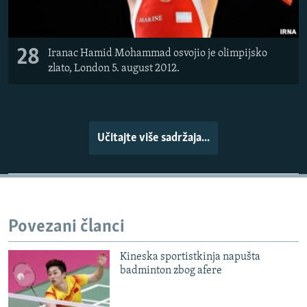
28
Iranac Hamid Mohammad osvojio je olimpijsko
zlato, London 5. august 2012.
Učitajte više sadržaja...
Povezani članci
Kineska sportistkinja napušta
badminton zbog afere