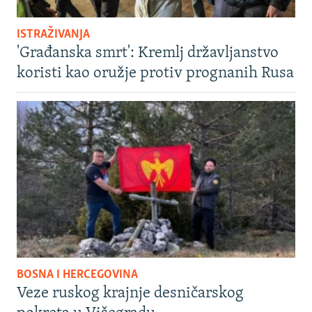
ISTRAŽIVANJA
'Građanska smrt': Kremlj državljanstvo
koristi kao oružje protiv prognanih Rusa
BOSNA I HERCEGOVINA
Veze ruskog krajnje desničarskog