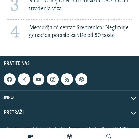
3
Rusi u Crnoj Gori traže nove adrese nakon
uvođenja viza
4
Memorijalni centar Srebrenica: Negiranje
genocida poraslo za više od 50 posto
PRATITE NAS
INFO
PRETRAŽI
Sva prava zadržana. Radio Free Europe / Radio Liberty © 2026
RFE/RL, Inc.