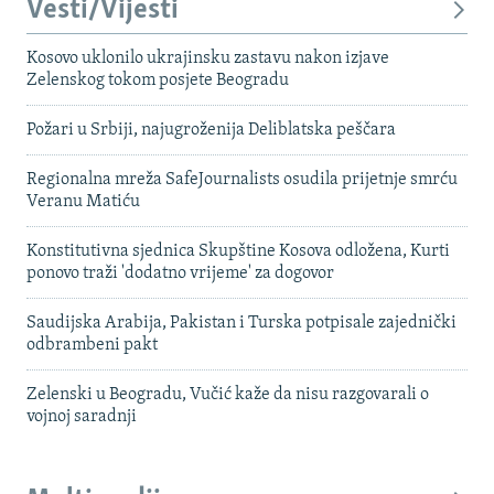
Vesti/Vijesti
Kosovo uklonilo ukrajinsku zastavu nakon izjave
Zelenskog tokom posjete Beogradu
Požari u Srbiji, najugroženija Deliblatska peščara
Regionalna mreža SafeJournalists osudila prijetnje smrću
Veranu Matiću
Konstitutivna sjednica Skupštine Kosova odložena, Kurti
ponovo traži 'dodatno vrijeme' za dogovor
Saudijska Arabija, Pakistan i Turska potpisale zajednički
odbrambeni pakt
Zelenski u Beogradu, Vučić kaže da nisu razgovarali o
vojnoj saradnji