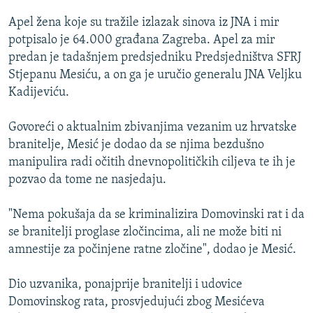
ISPRIČAJ MI
Apel žena koje su tražile izlazak sinova iz JNA i mir
DNEVNO@RSE
potpisalo je 64.000 građana Zagreba. Apel za mir
predan je tadašnjem predsjedniku Predsjedništva SFRJ
SPECIJALI RSE
Stjepanu Mesiću, a on ga je uručio generalu JNA Veljku
VIŠE OD NASLOVA
Kadijeviću.
PRATITE NAS
GENOCID U SREBRENICI
Govoreći o aktualnim zbivanjima vezanim uz hrvatske
POPLAVE I KLIZIŠTA U BIH 2024.
branitelje, Mesić je dodao da se njima bezdušno
manipulira radi očitih dnevnopolitičkih ciljeva te ih je
TV LIBERTY
Sve RFE/RL stranice
pozvao da tome ne nasjedaju.
POST SCRIPTUM
"Nema pokušaja da se kriminalizira Domovinski rat i da
MOJA EVROPA
se branitelji proglase zločincima, ali ne može biti ni
TRI DECENIJE OD RATA U BIH
amnestije za počinjene ratne zločine", dodao je Mesić.
SVE KARTE DEJTONA
Dio uzvanika, ponajprije branitelji i udovice
NASTANAK I RASPAD JUGOSLAVIJE
Domovinskog rata, prosvjedujući zbog Mesićeva