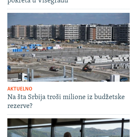
pokreta u Višegradu
AKTUELNO
Na šta Srbija troši milione iz budžetske
rezerve?