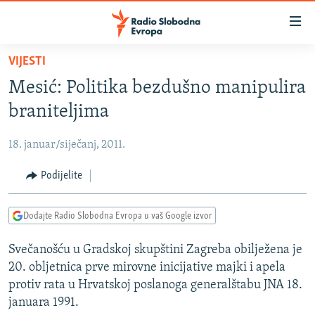
Dostupni
linkovi
Pređite
VIJESTI
na
VIJESTI
Mesić: Politika bezdušno manipulira
glavni
BOSNA I HERCEGOVINA
sadržaj
braniteljima
SRBIJA
Pređite
na
18. januar/siječanj, 2011.
KOSOVO
glavnu
CRNA GORA
Podijelite
navigaciju
Pređite
VIZUELNO
na
Dodajte Radio Slobodna Evropa u vaš Google izvor
PODCASTI
VIDEO
pretragu
Svečanošću u Gradskoj skupštini Zagreba obilježena je
RAT U UKRAJINI
FOTOGALERIJE
20. obljetnica prve mirovne inicijative majki i apela
KINA NA BALKANU
INFOGRAFIKE
protiv rata u Hrvatskoj poslanoga generalštabu JNA 18.
januara 1991.
RSE PRIČE IZ SVIJETA