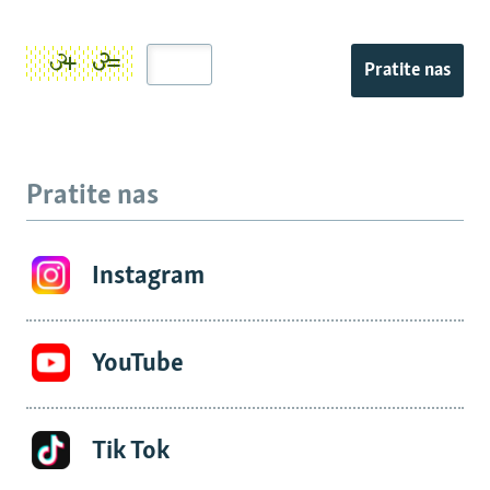
Pratite nas
Pratite nas
Instagram
YouTube
Tik Tok