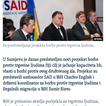
ISPRIČAJ MI
DNEVNO@RSE
SPECIJALI RSE
VIŠE OD NASLOVA
PRATITE NAS
GENOCID U SREBRENICI
Sa predstavljanja projekta borbe protiv trgovine ljudima.
POPLAVE I KLIZIŠTA U BIH 2024.
TV LIBERTY
Sve RFE/RL stranice
U Sarajevu je danas predstavljen novi projekat borbe
POST SCRIPTUM
protiv trgovine ljudima čiji cilj je jačanje kapaciteta bh.
vlasti u borbi protiv ovog društvenog zla. Projekat su
MOJA EVROPA
predstavili ambasador SAD u BiH Charles English i
TRI DECENIJE OD RATA U BIH
državni koordinator za borbu protiv trgovine ljudima i
ilegalnih migracija u BiH Samir Rizvo.
SVE KARTE DEJTONA
NASTANAK I RASPAD JUGOSLAVIJE
BiH je primarno zemlja porijekla za trgovinu ljudima,