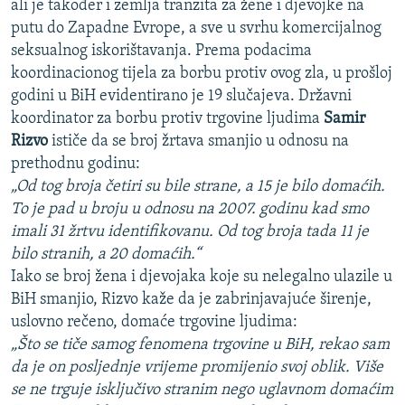
ali je također i zemlja tranzita za žene i djevojke na
putu do Zapadne Evrope, a sve u svrhu komercijalnog
seksualnog iskorištavanja. Prema podacima
koordinacionog tijela za borbu protiv ovog zla, u prošloj
godini u BiH evidentirano je 19 slučajeva. Državni
koordinator za borbu protiv trgovine ljudima
Samir
Rizvo
ističe da se broj žrtava smanjio u odnosu na
prethodnu godinu:
„Od tog broja četiri su bile strane, a 15 je bilo domaćih.
To je pad u broju u odnosu na 2007. godinu kad smo
imali 31 žrtvu identifikovanu. Od tog broja tada 11 je
bilo stranih, a 20 domaćih.“
Iako se broj žena i djevojaka koje su nelegalno ulazile u
BiH smanjio, Rizvo kaže da je zabrinjavajuće širenje,
uslovno rečeno, domaće trgovine ljudima:
„Što se tiče samog fenomena trgovine u BiH, rekao sam
da je on posljednje vrijeme promijenio svoj oblik. Više
se ne trguje isključivo stranim nego uglavnom domaćim