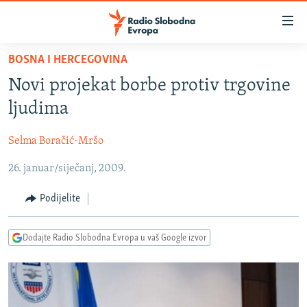
Dostupni
linkovi
Pređite
BOSNA I HERCEGOVINA
na
VIJESTI
Novi projekat borbe protiv trgovine
glavni
BOSNA I HERCEGOVINA
sadržaj
ljudima
SRBIJA
Pređite
na
Selma Boračić-Mršo
KOSOVO
glavnu
26. januar/siječanj, 2009.
CRNA GORA
navigaciju
Pređite
VIZUELNO
Podijelite
na
PODCASTI
VIDEO
pretragu
Dodajte Radio Slobodna Evropa u vaš Google izvor
RAT U UKRAJINI
FOTOGALERIJE
KINA NA BALKANU
INFOGRAFIKE
RSE PRIČE IZ SVIJETA