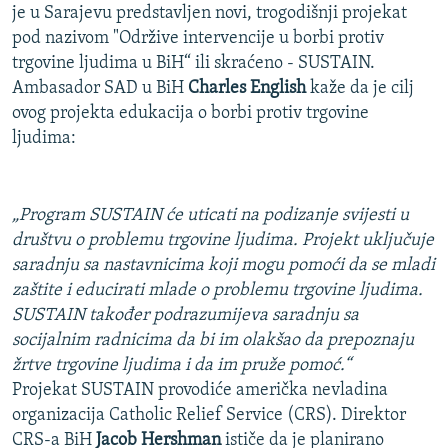
je u Sarajevu predstavljen novi, trogodišnji projekat
pod nazivom "Održive intervencije u borbi protiv
trgovine ljudima u BiH“ ili skraćeno - SUSTAIN.
Ambasador SAD u BiH
Charles English
kaže da je cilj
ovog projekta edukacija o borbi protiv trgovine
ljudima:
„Program SUSTAIN će uticati na podizanje svijesti u
društvu o problemu trgovine ljudima. Projekt uključuje
saradnju sa nastavnicima koji mogu pomoći da se mladi
zaštite i educirati mlade o problemu trgovine ljudima.
SUSTAIN također podrazumijeva saradnju sa
socijalnim radnicima da bi im olakšao da prepoznaju
žrtve trgovine ljudima i da im pruže pomoć.“
Projekat SUSTAIN provodiće američka nevladina
organizacija Catholic Relief Service (CRS). Direktor
CRS-a BiH
Jacob Hershman
ističe da je planirano