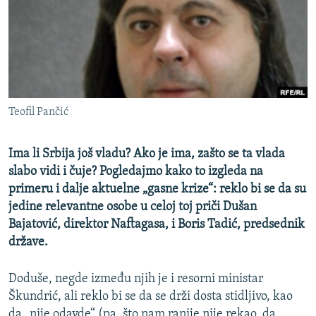
ISPRIČAJ MI
DNEVNO@RSE
SPECIJALI RSE
VIŠE OD NASLOVA
PRATITE NAS
Teofil Pančić
GENOCID U SREBRENICI
POPLAVE I KLIZIŠTA U BIH 2024.
Ima li Srbija još vladu? Ako je ima, zašto se ta vlada
TV LIBERTY
Sve RFE/RL stranice
slabo vidi i čuje? Pogledajmo kako to izgleda na
primeru i dalje aktuelne „gasne krize“: reklo bi se da su
POST SCRIPTUM
jedine relevantne osobe u celoj toj priči Dušan
MOJA EVROPA
Bajatović, direktor Naftagasa, i Boris Tadić, predsednik
države.
TRI DECENIJE OD RATA U BIH
SVE KARTE DEJTONA
Doduše, negde između njih je i resorni ministar
NASTANAK I RASPAD JUGOSLAVIJE
Škundrić, ali reklo bi se da se drži dosta stidljivo, kao
da „nije odavde“ (pa, što nam ranije nije rekao, da