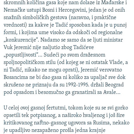
skromnih količina gasa koje nam dolaze iz Mađarske i
Nemačke ustupi Bosni i Hercegovini, jedan je od onih
snažnih simboličkih gestova (naravno, i praktične
vrednosti) za kakve je Tadić sposoban kada je u punoj
formi, i kojima ume visoko da odskoči od regionalne
„konkurencije“. Nadamo se samo da se ljuti ministar
Vuk Jeremić nije naljutio zbog Tadićeve
„popustljivosti“... Sudeći po svom dražesnom
spoljnopolitičkom stilu (od kojeg se ni ostatak Vlade, a
ni Tadić, nikako ne mogu oprati), Jeremić verovatno
Bosancima ne bi dao gasa ni koliko za upaljač sve dok
skrušeno ne priznaju da su 1992-1995. držali Beograd
pod opsadom i besomučno ga granatirali sa Avale...
U celoj ovoj gasnoj fertutmi, tokom koje su se svi gorko
opsetili tek potpisanog, a naširoko hvaljenog i još šire
kritikovanog naftno-gasnog ugovora sa Rusima, nekako
je upadljivo nezapaženo prošla jedna krajnje