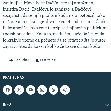
zanimljiva izjava Ivice Dačića: ceo taj aranžman,
insistira Dačić, Tadićeva je zamisao, a Dačićevi
socijalisti, da se njih pitalo, nikada ne bi potpisali tako
nešto. Kada takvo ograđivanje čujete od, recimo, Čanka
ili Jovanovića, lako ćete to pripisati njihovim političkim
(ne)sklonostima. Kada to, međutim, kaže Dačić, onda
je krajnje vreme da počnete da se pitate: a šta je autor
zapravo hteo da kaže, i koliko će to sve da nas košta?
Podijelite
Pratite nas
PRATITE NAS
INFO