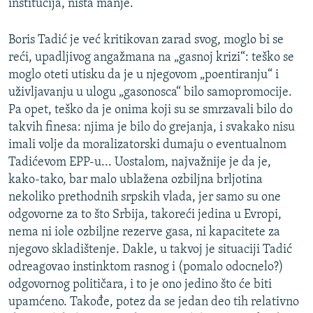
institucija, ništa manje.
Boris Tadić je već kritikovan zarad svog, moglo bi se
reći, upadljivog angažmana na „gasnoj krizi“: teško se
moglo oteti utisku da je u njegovom „poentiranju“ i
uživljavanju u ulogu „gasonosca“ bilo samopromocije.
Pa opet, teško da je onima koji su se smrzavali bilo do
takvih finesa: njima je bilo do grejanja, i svakako nisu
imali volje da moralizatorski dumaju o eventualnom
Tadićevom EPP-u... Uostalom, najvažnije je da je,
kako-tako, bar malo ublažena ozbiljna brljotina
nekoliko prethodnih srpskih vlada, jer samo su one
odgovorne za to što Srbija, takoreći jedina u Evropi,
nema ni iole ozbiljne rezerve gasa, ni kapacitete za
njegovo skladištenje. Dakle, u takvoj je situaciji Tadić
odreagovao instinktom rasnog i (pomalo odocnelo?)
odgovornog političara, i to je ono jedino što će biti
upamćeno. Takođe, potez da se jedan deo tih relativno