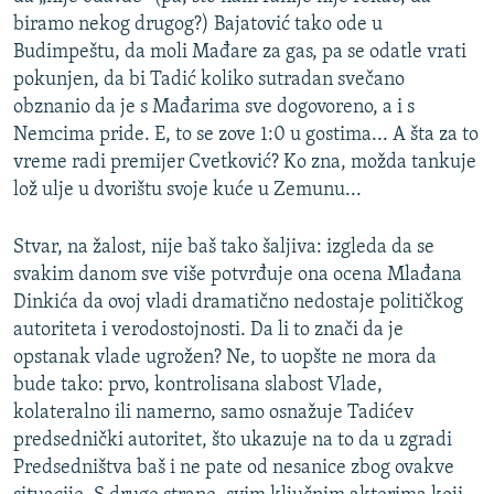
biramo nekog drugog?) Bajatović tako ode u
Budimpeštu, da moli Mađare za gas, pa se odatle vrati
pokunjen, da bi Tadić koliko sutradan svečano
obznanio da je s Mađarima sve dogovoreno, a i s
Nemcima pride. E, to se zove 1:0 u gostima... A šta za to
vreme radi premijer Cvetković? Ko zna, možda tankuje
lož ulje u dvorištu svoje kuće u Zemunu...
Stvar, na žalost, nije baš tako šaljiva: izgleda da se
svakim danom sve više potvrđuje ona ocena Mlađana
Dinkića da ovoj vladi dramatično nedostaje političkog
autoriteta i verodostojnosti. Da li to znači da je
opstanak vlade ugrožen? Ne, to uopšte ne mora da
bude tako: prvo, kontrolisana slabost Vlade,
kolateralno ili namerno, samo osnažuje Tadićev
predsednički autoritet, što ukazuje na to da u zgradi
Predsedništva baš i ne pate od nesanice zbog ovakve