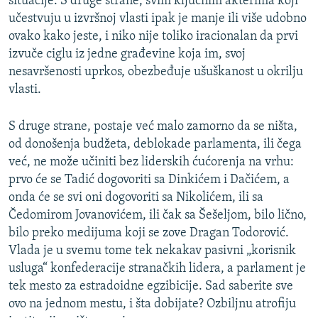
situacije. S druge strane, svim ključnim akterima koji
učestvuju u izvršnoj vlasti ipak je manje ili više udobno
ovako kako jeste, i niko nije toliko iracionalan da prvi
izvuče ciglu iz jedne građevine koja im, svoj
nesavršenosti uprkos, obezbeđuje ušuškanost u okrilju
vlasti.
S druge strane, postaje već malo zamorno da se ništa,
od donošenja budžeta, deblokade parlamenta, ili čega
već, ne može učiniti bez liderskih ćućorenja na vrhu:
prvo će se Tadić dogovoriti sa Dinkićem i Dačićem, a
onda će se svi oni dogovoriti sa Nikolićem, ili sa
Čedomirom Jovanovićem, ili čak sa Šešeljom, bilo lično,
bilo preko medijuma koji se zove Dragan Todorović.
Vlada je u svemu tome tek nekakav pasivni „korisnik
usluga“ konfederacije stranačkih lidera, a parlament je
tek mesto za estradoidne egzibicije. Sad saberite sve
ovo na jednom mestu, i šta dobijate? Ozbiljnu atrofiju