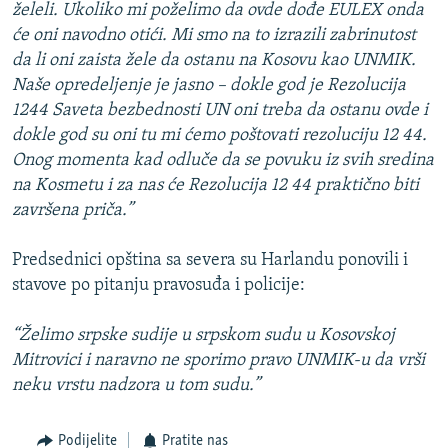
želeli. Ukoliko mi poželimo da ovde dođe EULEX onda
će oni navodno otići. Mi smo na to izrazili zabrinutost
da li oni zaista žele da ostanu na Kosovu kao UNMIK.
Naše opredeljenje je jasno – dokle god je Rezolucija
1244 Saveta bezbednosti UN oni treba da ostanu ovde i
dokle god su oni tu mi ćemo poštovati rezoluciju 12 44.
Onog momenta kad odluče da se povuku iz svih sredina
na Kosmetu i za nas će Rezolucija 12 44 praktično biti
završena priča.”
Predsednici opština sa severa su Harlandu ponovili i
stavove po pitanju pravosuđa i policije:
“Želimo srpske sudije u srpskom sudu u Kosovskoj
Mitrovici i naravno ne sporimo pravo UNMIK-u da vrši
neku vrstu nadzora u tom sudu.”
Podijelite
Pratite nas