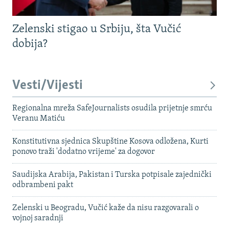
Zelenski stigao u Srbiju, šta Vučić
dobija?
Vesti/Vijesti
Regionalna mreža SafeJournalists osudila prijetnje smrću
Veranu Matiću
Konstitutivna sjednica Skupštine Kosova odložena, Kurti
ponovo traži 'dodatno vrijeme' za dogovor
Saudijska Arabija, Pakistan i Turska potpisale zajednički
odbrambeni pakt
Zelenski u Beogradu, Vučić kaže da nisu razgovarali o
vojnoj saradnji