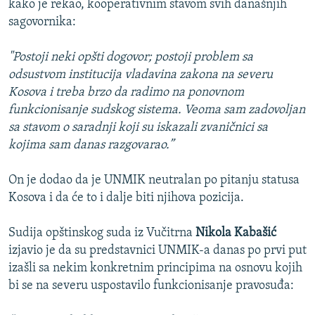
kako je rekao, kooperativnim stavom svih današnjih
sagovornika:
"Postoji neki opšti dogovor; postoji problem sa
odsustvom institucija vladavina zakona na severu
Kosova i treba brzo da radimo na ponovnom
funkcionisanje sudskog sistema. Veoma sam zadovoljan
sa stavom o saradnji koji su iskazali zvaničnici sa
kojima sam danas razgovarao.”
On je dodao da je UNMIK neutralan po pitanju statusa
Kosova i da će to i dalje biti njihova pozicija.
Sudija opštinskog suda iz Vučitrna
Nikola Kabašić
izjavio je da su predstavnici UNMIK-a danas po prvi put
izašli sa nekim konkretnim principima na osnovu kojih
bi se na severu uspostavilo funkcionisanje pravosuđa: