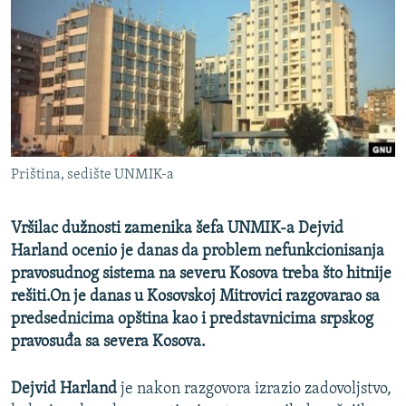
ISPRIČAJ MI
DNEVNO@RSE
SPECIJALI RSE
VIŠE OD NASLOVA
PRATITE NAS
GENOCID U SREBRENICI
Priština, sedište UNMIK-a
POPLAVE I KLIZIŠTA U BIH 2024.
TV LIBERTY
Sve RFE/RL stranice
Vršilac dužnosti zamenika šefa UNMIK-a Dejvid
POST SCRIPTUM
Harland ocenio je danas da problem nefunkcionisanja
pravosudnog sistema na severu Kosova treba što hitnije
MOJA EVROPA
rešiti.On je danas u Kosovskoj Mitrovici razgovarao sa
TRI DECENIJE OD RATA U BIH
predsednicima opština kao i predstavnicima srpskog
pravosuđa sa severa Kosova.
SVE KARTE DEJTONA
NASTANAK I RASPAD JUGOSLAVIJE
Dejvid Harland
je nakon razgovora izrazio zadovoljstvo,