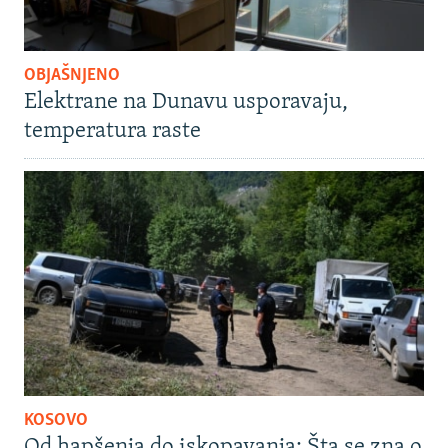
OBJAŠNJENO
Elektrane na Dunavu usporavaju,
temperatura raste
KOSOVO
Od hapšenja do iskopavanja: Šta se zna o