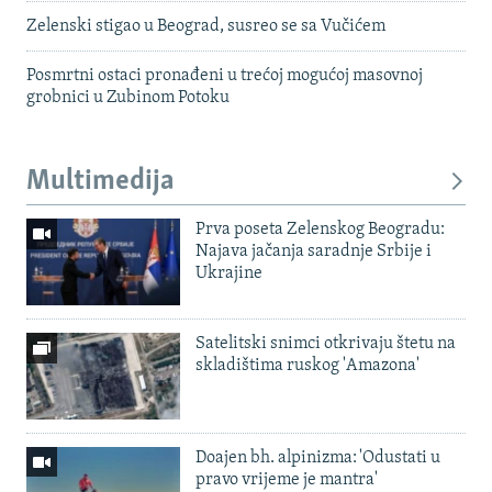
Zelenski stigao u Beograd, susreo se sa Vučićem
Posmrtni ostaci pronađeni u trećoj mogućoj masovnoj
grobnici u Zubinom Potoku
Multimedija
Prva poseta Zelenskog Beogradu:
Najava jačanja saradnje Srbije i
Ukrajine
Satelitski snimci otkrivaju štetu na
skladištima ruskog 'Amazona'
Doajen bh. alpinizma: 'Odustati u
pravo vrijeme je mantra'