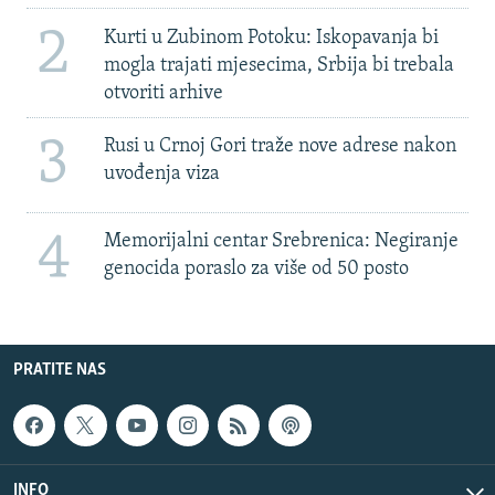
2
Kurti u Zubinom Potoku: Iskopavanja bi
mogla trajati mjesecima, Srbija bi trebala
otvoriti arhive
3
Rusi u Crnoj Gori traže nove adrese nakon
uvođenja viza
4
Memorijalni centar Srebrenica: Negiranje
genocida poraslo za više od 50 posto
PRATITE NAS
INFO