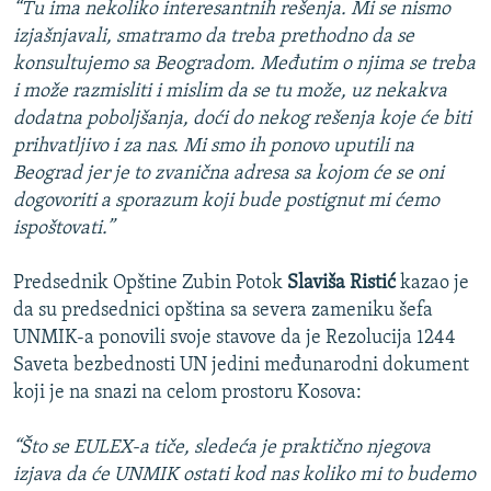
“Tu ima nekoliko interesantnih rešenja. Mi se nismo
izjašnjavali, smatramo da treba prethodno da se
konsultujemo sa Beogradom. Međutim o njima se treba
i može razmisliti i mislim da se tu može, uz nekakva
dodatna poboljšanja, doći do nekog rešenja koje će biti
prihvatljivo i za nas. Mi smo ih ponovo uputili na
Beograd jer je to zvanična adresa sa kojom će se oni
dogovoriti a sporazum koji bude postignut mi ćemo
ispoštovati.”
Predsednik Opštine Zubin Potok
Slaviša Ristić
kazao je
da su predsednici opština sa severa zameniku šefa
UNMIK-a ponovili svoje stavove da je Rezolucija 1244
Saveta bezbednosti UN jedini međunarodni dokument
koji je na snazi na celom prostoru Kosova:
“Što se EULEX-a tiče, sledeća je praktično njegova
izjava da će UNMIK ostati kod nas koliko mi to budemo