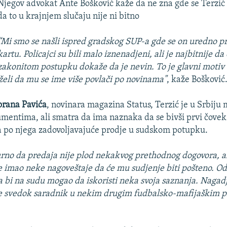
Njegov advokat Ante Bošković kaže da ne zna gde se Terzić k
da to u krajnjem slučaju nije ni bitno
“Mi smo se našli ispred gradskog SUP-a gde se on uredno pri
kartu. Policajci su bili malo iznenadjeni, ali je najbitnije da 
zakonitom postupku dokaže da je nevin. To je glavni motiv
 želi da mu se ime više povlači po novinama"
, kaže Bošković
orana Pavića
, novinara magazina Status, Terzić je u Srbiju
mentima, ali smatra da ima naznaka da se bivši prvi čove
 po njega zadovoljavajuće prodje u sudskom potupku.
urno da predaja nije plod nekakvog prethodnog dogovora, ali
e imao neke nagoveštaje da će mu sudjenje biti pošteno. O
a bi na sudu mogao da iskoristi neka svoja saznanja. Nagadj
 svedok saradnik u nekim drugim fudbalsko-mafijaškim p