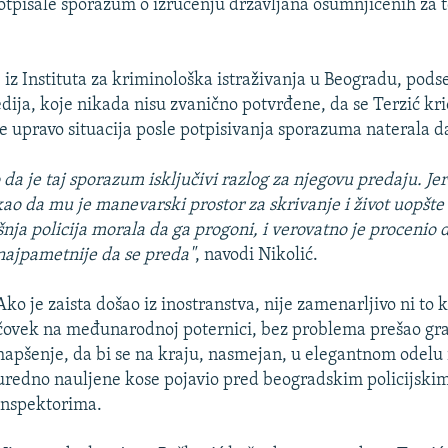
potpisale sporazum o izručenju državljana osumnjičenih za 
, iz Instituta za kriminološka istraživanja u Beogradu, pods
dija, koje nikada nisu zvanično potvrđene, da se Terzić kri
 je upravo situacija posle potpisivanja sporazuma naterala d
da je taj sporazum isključivi razlog za njegovu predaju. Je
kao da mu je manevarski prostor za skrivanje i život uopšte 
šnja policija morala da ga progoni, i verovatno je procenio 
najpametnije da se preda"
, navodi Nikolić.
Ako je zaista došao iz inostranstva, nije zamenarljivo ni to k
čovek na međunarodnoj poternici, bez problema prešao gra
hapšenje, da bi se na kraju, nasmejan, u elegantnom odelu i
uredno nauljene kose pojavio pred beogradskim policijski
inspektorima.