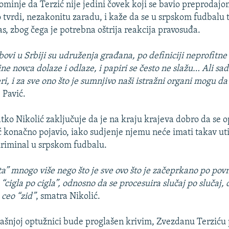
ominje da Terzić nije jedini čovek koji se bavio preprodajo
o tvrdi, nezakonitu zaradu, i kaže da se u srpskom fudbalu 
as, zbog čega je potrebna oštrija reakcija pravosuđa.
ovi u Srbiji su udruženja građana, po definiciji neprofitne 
e novca dolaze i odlaze, i papiri se često ne slažu…
Ali sad
ri, i za sve ono što je sumnjivo naši istražni organi mogu d
 Pavić.
tko Nikolić zaključuje da je na kraju krajeva dobro da se 
 konačno pojavio, iako sudjenje njemu neće imati takav uti
riminal u srpskom fudbalu.
ata” mnogo više nego što je sve ovo što je začeprkano po povr
 “cigla po cigla”, odnosno da se procesuira slučaj po slučaj, 
 ceo “zid”
, smatra Nikolić.
ašnjoj optužnici bude proglašen krivim, Zvezdanu Terziću 