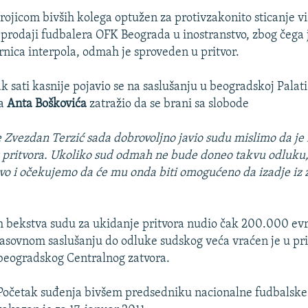
trojicom bivših kolega optužen za protivzakonito sticanje vi
 prodaji fudbalera OFK Beograda u inostranstvo, zbog čega j
rnica interpola, odmah je sproveden u pritvor.
k sati kasnije pojavio se na saslušanju u beogradskoj Palati
ta
Anta Boškovića
zatražio da se brani sa slobode
 Zvezdan Terzić sada dobrovoljno javio sudu mislimo da j
z pritvora. Ukoliko sud odmah ne bude doneo takvu odluku
vo i očekujemo da će mu onda biti omogućeno da izadje iz 
m bekstva sudu za ukidanje pritvora nudio čak 200.000 evr
sovnom saslušanju do odluke sudskog veća vraćen je u pri
beogradskog Centralnog zatvora.
Početak suđenja bivšem predsedniku nacionalne fudbalske 