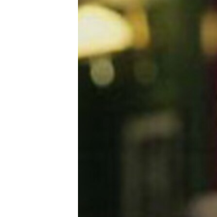
ISPRIČAJ MI
DNEVNO@RSE
SPECIJALI RSE
VIŠE OD NASLOVA
GENOCID U SREBRENICI
POPLAVE I KLIZIŠTA U BIH 2024.
TV LIBERTY
POST SCRIPTUM
MOJA EVROPA
TRI DECENIJE OD RATA U BIH
SVE KARTE DEJTONA
NASTANAK I RASPAD JUGOSLAVIJE