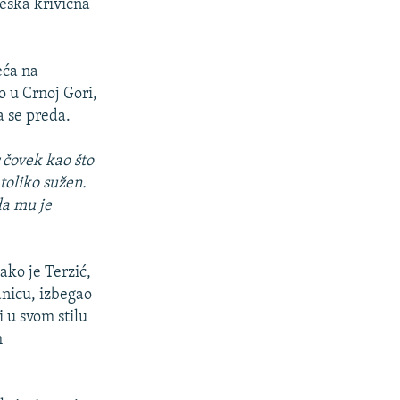
teška krivična
eća na
o u Crnoj Gori,
a se preda.
r čovek kao što
toliko sužen.
da mu je
ako je Terzić,
nicu, izbegao
 u svom stilu
m