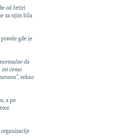
še od četiri
e za njim bila
 pravde gde je
e normalno da
, mi ćemo
zatvora"
, rekao
a, a po
tvor
organizacije