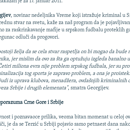
zakazan je za 17. januar 2011.
gijev
, novinar nedeljnika Vreme koji istražuje kriminal u S
rednu stvar na svetu, kaže za naš program da je pojavljiva
no za raskrinkavanje mafije u srpskom fudbalu proteklih g
egunac odluči da progovori.
ostoji želja da se cela stvar raspetlja on bi mogao da bude 
ika, jer mislim da ovo za šta ga optužuju izgleda banalno 
Četiri miliona evra nije problem srpskog fudbala, jer su p
inalizacija tog sporta je zapravo problem, a ona je proistekl
judi iz uprava klubova, menadžera, ovdašnjih kriminalnih o
eza Srbije i drugih elemenata"
, smatra Georgijev.
sporazuma Crne Gore i Srbije
vnost i poznavaoce prilika, veoma bitan momenat u celoj ov
či, je da se Terzić u Srbiji pojavio samo petnaest dana nak