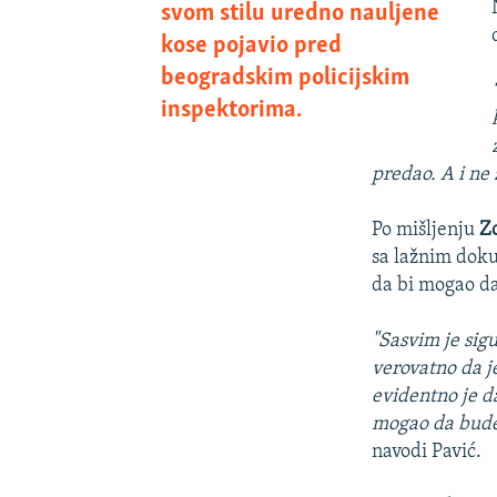
svom stilu uredno nauljene
kose pojavio pred
beogradskim policijskim
inspektorima.
predao. A i ne
Po mišljenju
Z
sa lažnim doku
da bi mogao da
"Sasvim je sig
verovatno da j
evidentno je d
mogao da bude
navodi Pavić.