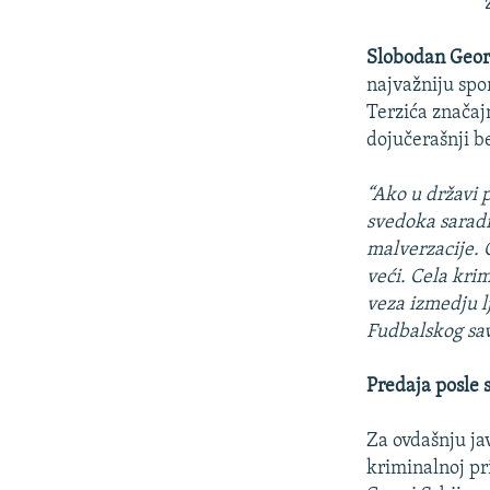
Slobodan Geor
najvažniju spo
Terzića značaj
dojučerašnji b
“Ako u državi p
svedoka saradn
malverzacije. 
veći. Cela krim
veza izmedju l
Fudbalskog sav
Predaja posle 
Za ovdašnju ja
kriminalnoj pri