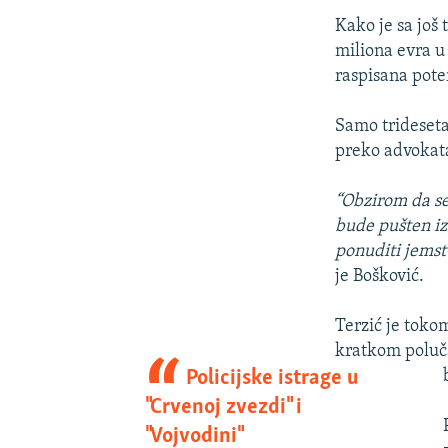
Kako je sa još 
miliona evra u
raspisana pote
Samo trideseta
preko advoka
“Obzirom da se
bude pušten i
ponuditi jemst
je Bošković.
Terzić je toko
kratkom poluča
Policijske istrage u
"Crvenoj zvezdi" i
"Vojvodini"