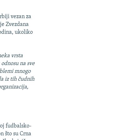
rbiji vezan za
nje Zvezdana
odina, ukoliko
neka vrsta
u odnosu na sve
roblemi mnogo
a iz tih čudnih
rganizacija,
oj fudbalsko-
on što su Crna