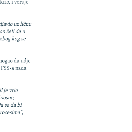
rio, i veruje
javio uz ličnu
on želi da u
 zbog kog se
.
 mogao da udje
k FSS-a nada
 je vrlo
dnosno,
a se da bi
rocesima"
,