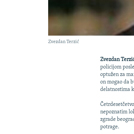
Zvezdan Terzić
Zvezdan Terzi
policijom posle
optužen za maf
on mogao da bu
delatnostima k
Četrdesetčetvo
nepoznatim lok
zgrade beograd
potrage.