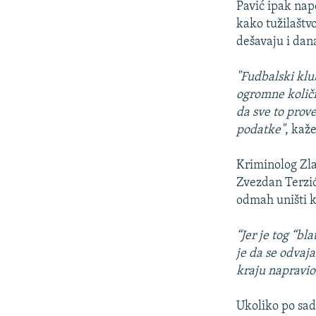
Pavić ipak nap
kako tužilaštv
dešavaju i dan
"Fudbalski klub
ogromne količin
da sve to prove
podatke"
, kaže
Kriminolog Zla
Zvezdan Terzić
odmah uništi k
“Jer je tog “bl
je da se odvaja
kraju napravio
Ukoliko po sad