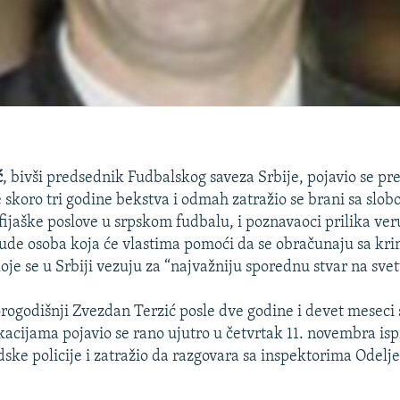
ć
, bivši predsednik Fudbalskog saveza Srbije, pojavio se p
 skoro tri godine bekstva i odmah zatražio se brani sa slobo
ijaške poslove u srpskom fudbalu, i poznavaoci prilika ver
de osoba koja će vlastima pomoći da se obračunaju sa kr
oje se u Srbiji vezuju za “najvažniju sporednu stvar na svet
rogodišnji Zvezdan Terzić posle dve godine i devet meseci 
acijama pojavio se rano ujutro u četvrtak 11. novembra is
ske policije i zatražio da razgovara sa inspektorima Odelje