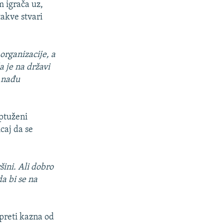
m igrača uz,
takve stvari
organizacije, a
a je na državi
a nađu
optuženi
caj da se
šini. Ali dobro
da bi se na
preti kazna od