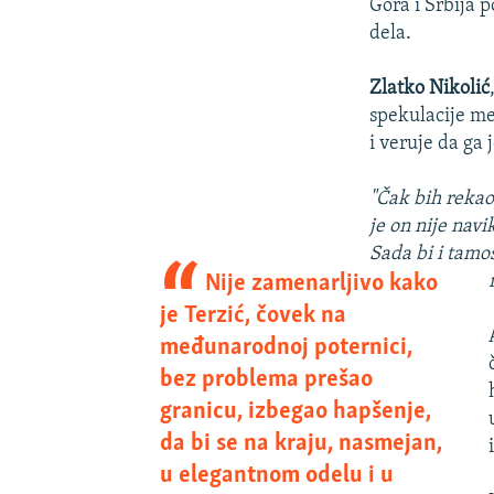
Gora i Srbija 
dela.
Zlatko Nikolić
spekulacije me
i veruje da ga
"Čak bih rekao 
je on nije navi
Sada bi i tamo
Nije zamenarljivo kako
je Terzić, čovek na
međunarodnoj poternici,
bez problema prešao
granicu, izbegao hapšenje,
da bi se na kraju, nasmejan,
u elegantnom odelu i u