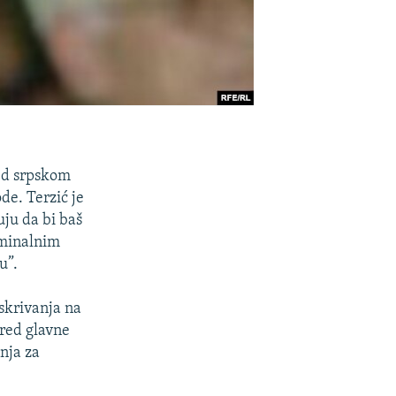
red srpskom
de. Terzić je
uju da bi baš
iminalnim
u”.
skrivanja na
pred glavne
nja za