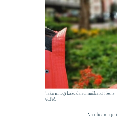
"Iako mnogi kažu da su muškarci i žene jed
Glišić.
Na ulicama je 