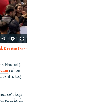
Auto
240p
Direktan link
PODIJELI
360p
480p
e. Naš bol je
ovine
nakon
720p
u centru tog
1080p
eštice", koja
px
širina
, etničku ili