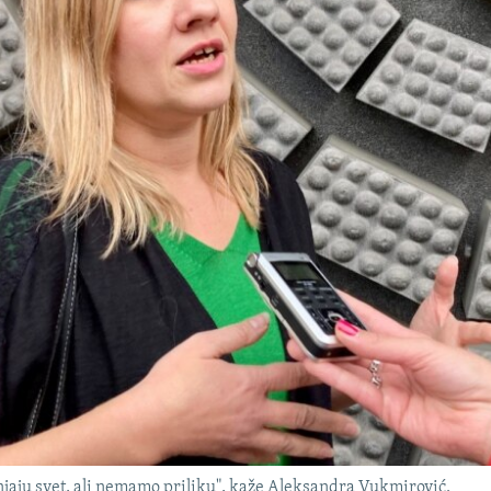
jaju svet, ali nemamo priliku", kaže Aleksandra Vukmirović.