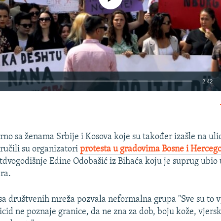
2:42
EMBED
rno sa ženama Srbije i Kosova koje su također izašle na ulic
ručili su organizatori
protesta u gradovima Bosne i Herceg
etdvogodišnje Edine Odobašić iz Bihaća koju je suprug ubio 
Auto
240p
360p
480p
ra.
720p
1080p
 sa društvenih mreža pozvala neformalna grupa "Sve su to vj
cid ne poznaje granice, da ne zna za dob, boju kože, vjersku