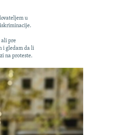
ilovateljem u
diskriminacije.
ali pre
 i gledam da li
zi na proteste.