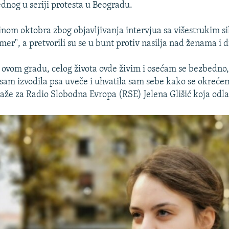
ednog u seriji protesta u Beogradu.
vinom oktobra zbog objavljivanja intervjua sa višestrukim s
mer", a pretvorili su se u bunt protiv nasilja nad ženama i 
ovom gradu, celog života ovde živim i osećam se bezbedno, 
sam izvodila psa uveče i uhvatila sam sebe kako se okrećem
aže za Radio Slobodna Evropa (RSE) Jelena Glišić koja odla