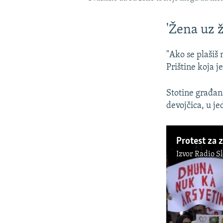
'Žena uz ž
"Ako se plašiš
Prištine koja j
Stotine građana
devojčica, u j
Protest za z
Izvor
Radio S