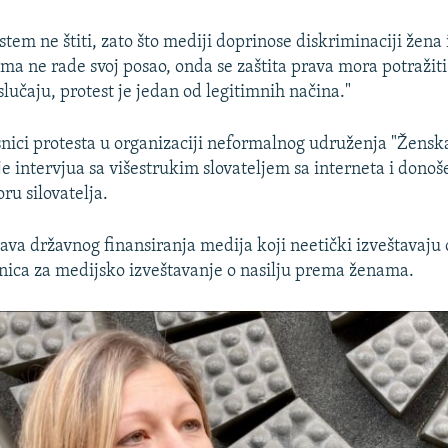
istem ne štiti, zato što mediji doprinose diskriminaciji žena 
tema ne rade svoj posao, onda se zaštita prava mora potražit
lučaju, protest je jedan od legitimnih načina."
snici protesta u organizaciji neformalnog udruženja "Ženska
je intervjua sa višestrukim slovateljem sa interneta i dono
oru silovatelja.
tava državnog finansiranja medija koji neetički izveštavaju o
ica za medijsko izveštavanje o nasilju prema ženama.