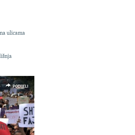
 na ulicama
dišnja
D
PODIJELI