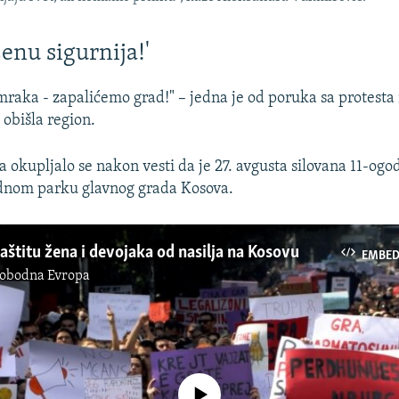
enu sigurnija!'
 mraka - zapalićemo grad!" – jedna je od poruka sa protesta
e obišla region.
 okupljalo se nakon vesti da je 27. avgusta silovana 11-ogo
ednom parku glavnog grada Kosova.
aštitu žena i devojaka od nasilja na Kosovu
EMBE
lobodna Evropa
No media source currently available