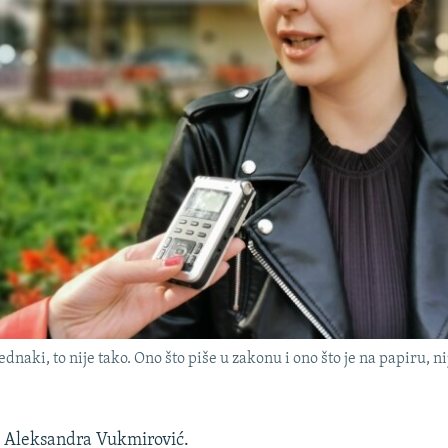
naki, to nije tako. Ono što piše u zakonu i ono što je na papiru, nij
i Aleksandra Vukmirović.