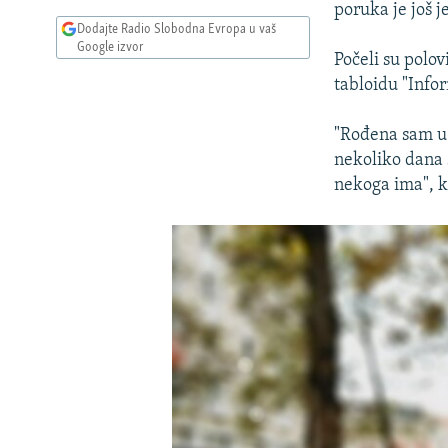
poruka je još j
Dodajte Radio Slobodna Evropa u vaš
Google izvor
Počeli su polo
tabloidu "Infor
"Rođena sam u 
nekoliko dana 
nekoga ima", k