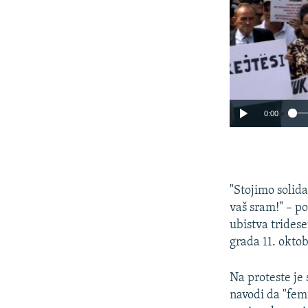
0:00
"Stojimo solida
vaš sram!" – po
ubistva trides
grada 11. oktob
Na proteste je
navodi da "femi