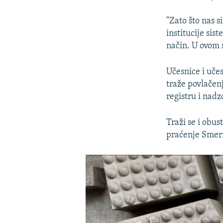
"Zato što nas s
institucije sis
način. U ovom s
Učesnice i uče
traže povlačen
registru i nadz
Traži se i obus
praćenje Smern