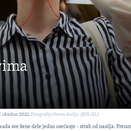
vima
7. oktobar 2022.
Fotografija:Vesna Andjic (RFE/RL)
kada sve žene dele jedno osećanje - strah od nasilja. Preuz