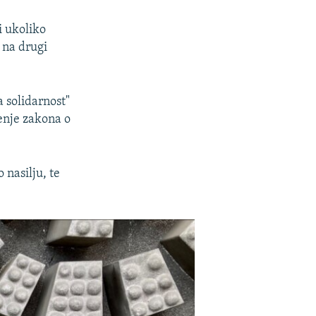
i ukoliko
i na drugi
 solidarnost"
šenje zakona o
 nasilju, te