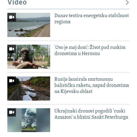
Video
Dunav testira energetsku stabilnost
regiona
'Ovo je moj dom': Život pod ruskim
dronovima u Hersonu
Rusija lansirala smrtonosnu
balističku raketu, napad dronovima
na Kijevsku oblast
Ukrajinski dronovi pogodili 'ruski
Amazon' u blizini Sankt Peterburga