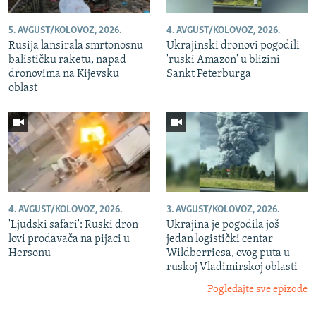
5. AVGUST/KOLOVOZ, 2026.
4. AVGUST/KOLOVOZ, 2026.
Rusija lansirala smrtonosnu
Ukrajinski dronovi pogodili
balističku raketu, napad
'ruski Amazon' u blizini
dronovima na Kijevsku
Sankt Peterburga
oblast
4. AVGUST/KOLOVOZ, 2026.
3. AVGUST/KOLOVOZ, 2026.
'Ljudski safari': Ruski dron
Ukrajina je pogodila još
lovi prodavača na pijaci u
jedan logistički centar
Hersonu
Wildberriesa, ovog puta u
ruskoj Vladimirskoj oblasti
Pogledajte sve epizode