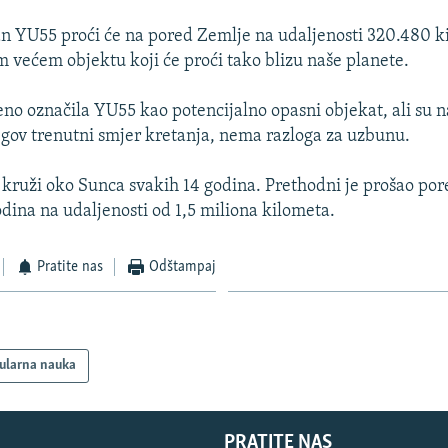
n YU55 proći će na pored Zemlje na udaljenosti 320.480 k
om većem objektu koji će proći tako blizu naše planete.
no označila YU55 kao potencijalno opasni objekat, ali su nag
gov trenutni smjer kretanja, nema razloga za uzbunu.
kruži oko Sunca svakih 14 godina. Prethodni je prošao po
odina na udaljenosti od 1,5 miliona kilometa.
Pratite nas
Odštampaj
ularna nauka
PRATITE NAS