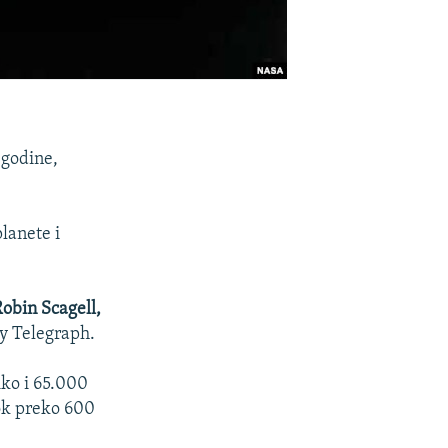
 godine,
lanete i
obin Scagell,
ly Telegraph.
iko i 65.000
bok preko 600