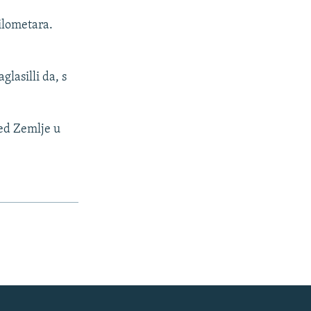
ilometara.
lasilli da, s
red Zemlje u