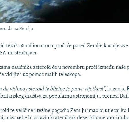
teroida na Zemlju
oid težak 55 miliona tona proći će pored Zemlje kasnije ove
A-ini stručnjaci.
ama naučnika asteroid će u novembru proći između naše p
će vidljiv i uz pomoć malih teleskopa.
 da vidimo asteroid iz blizine je prava rijetkost"
, kazao je
R
britanskog društva za popularnu astronomiju, prenosi Dai
roid te veličine i težine pogodio Zemlju imao bi utjecaj kol
, a iza sebe bi ostavio krater širok deset kilometara i du