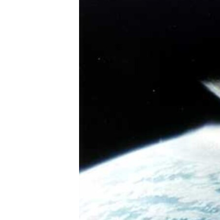
ISPRIČAJ MI
DNEVNO@RSE
SPECIJALI RSE
VIŠE OD NASLOVA
GENOCID U SREBRENICI
POPLAVE I KLIZIŠTA U BIH 2024.
TV LIBERTY
POST SCRIPTUM
MOJA EVROPA
TRI DECENIJE OD RATA U BIH
SVE KARTE DEJTONA
NASTANAK I RASPAD JUGOSLAVIJE