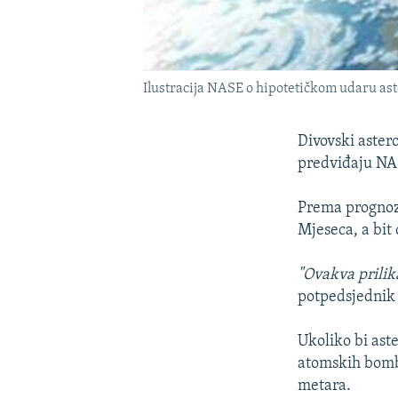
Ilustracija NASE o hipotetičkom udaru as
Divovski aster
predviđaju NAS
Prema prognoz
Mjeseca, a bit 
"Ovakva prilika
potpedsjednik 
Ukoliko bi aste
atomskih bombi
metara.