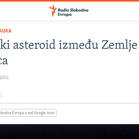
AUKA
ki asteroid između Zemlje 
ca
2011.
obodna Evropa u vaš Google izvor