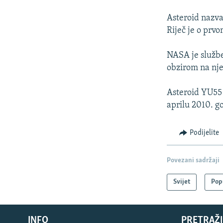
Asteroid nazva
Riječ je o prv
NASA je službe
obzirom na nje
Asteroid YU55 
aprilu 2010. g
Podijelite
Povezani sadržaji
Svijet
Pop
INFO
PRETRAŽI