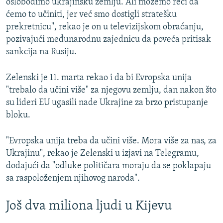
oslobodimo ukrajinsku zemlju. Ali možemo reći da
ćemo to učiniti, jer već smo dostigli stratešku
prekretnicu", rekao je on u televizijskom obraćanju,
pozivajući međunarodnu zajednicu da poveća pritisak
sankcija na Rusiju.
Zelenski je 11. marta rekao i da bi Evropska unija
"trebalo da učini više" za njegovu zemlju, dan nakon što
su lideri EU ugasili nade Ukrajine za brzo pristupanje
bloku.
"Evropska unija treba da učini više. Mora više za nas, za
Ukrajinu", rekao je Zelenski u izjavi na Telegramu,
dodajući da "odluke političara moraju da se poklapaju
sa raspoloženjem njihovog naroda".
Još dva miliona ljudi u Kijevu