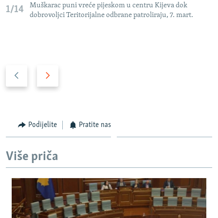
Muškarac puni vreće pijeskom u centru Kijeva dok
1/14
dobrovoljci Teritorijalne odbrane patroliraju, 7. mart.
P
N
r
a
e
r
t
e
h
d
Podijelite
Pratite nas
o
n
d
i
Više priča
n
s
i
l
s
a
l
j
a
d
j