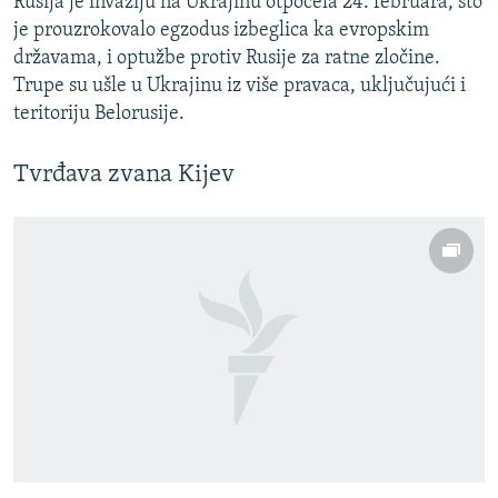
Rusija je invaziju na Ukrajinu otpočela 24. februara, što
je prouzrokovalo egzodus izbeglica ka evropskim
državama, i optužbe protiv Rusije za ratne zločine.
Trupe su ušle u Ukrajinu iz više pravaca, uključujući i
teritoriju Belorusije.
Tvrđava zvana Kijev