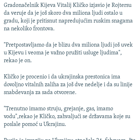
Gradonačelnik Kijeva Vitalij Kličko izjavio je Rojtersu
da veruje da je još skoro dva miliona ljudi ostalo u
gradu, koji je pritisnut napredujućim ruskim snagama
na nekoliko frontova.
"Pretpostavljamo da je blizu dva miliona ljudi još uvek
u Kijevu i veoma je važno pružiti usluge ljudima",
rekao je on.
Kličko je procenio i da ukrajinska prestonica ima
dovoljno vitalnih zaliha za još dve nedelje i da su linije
snabdevanja za sada otvorene.
"Trenutno imamo struju, grejanje, gas, imamo
vodu",rekao je Kličko, zahvaljući se državama koje su
poslale pomoć u Ukrajinu.