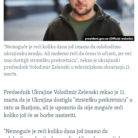
ISPRIČAJ MI
DNEVNO@RSE
SPECIJALI RSE
VIŠE OD NASLOVA
PRATITE NAS
"Nemoguće je reći koliko dana još imamo da oslobodimo
GENOCID U SREBRENICI
ukrajinsku zemlju. Ali možemo reći da ćemo to učiniti, jer već
smo dostigli stratešku prekretnicu", rekao je ukrajinski
POPLAVE I KLIZIŠTA U BIH 2024.
predsednik Volodimir Zelenski u televizijskom obraćanju 11.
TV LIBERTY
Sve RFE/RL stranice
marta.
POST SCRIPTUM
Predsednik Ukrajine Volodimir Zelenski rekao je 11.
MOJA EVROPA
marta da je Ukrajina dostigla "stratešku prekretnicu" u
TRI DECENIJE OD RATA U BIH
ratu sa Rusijom, ali je upozorio da nije moguće reći
koliko još će se borbe nastaviti.
SVE KARTE DEJTONA
NASTANAK I RASPAD JUGOSLAVIJE
"Nemoguće je reći koliko dana još imamo da