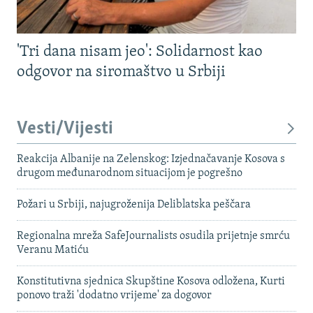
'Tri dana nisam jeo': Solidarnost kao
odgovor na siromaštvo u Srbiji
Vesti/Vijesti
Reakcija Albanije na Zelenskog: Izjednačavanje Kosova s ​​
drugom međunarodnom situacijom je pogrešno
Požari u Srbiji, najugroženija Deliblatska peščara
Regionalna mreža SafeJournalists osudila prijetnje smrću
Veranu Matiću
Konstitutivna sjednica Skupštine Kosova odložena, Kurti
ponovo traži 'dodatno vrijeme' za dogovor