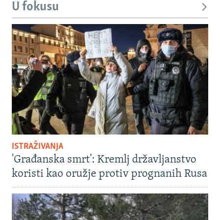
U fokusu
ISTRAŽIVANJA
'Građanska smrt': Kremlj državljanstvo
koristi kao oružje protiv prognanih Rusa