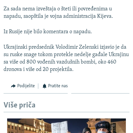
Za sada nema izveštaja o šteti ili povređenima u
napadu, saopštila je vojna administracija Kijeva.
Iz Rusije nije bilo komentara o napadu.
Ukrajinski predsednik Volodimir Zelenski izjavio je da
su ruske snage tokom protekle nedelje gađale Ukrajinu
sa više od 800 vođenih vazdušnih bombi, oko 460
dronova i više od 20 projektila.
Podijelite
Pratite nas
Više priča