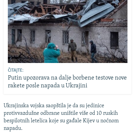
ČITAJTE:
Putin upozorava na dalje borbene testove nove
rakete posle napada u Ukrajini
Ukrajinska vojska saopštila je da su jedinice
protivvazdušne odbrane uništile više od 10 ruskih
bespilotnih letelica koje su gađale Kijev u noćnom
napadu.