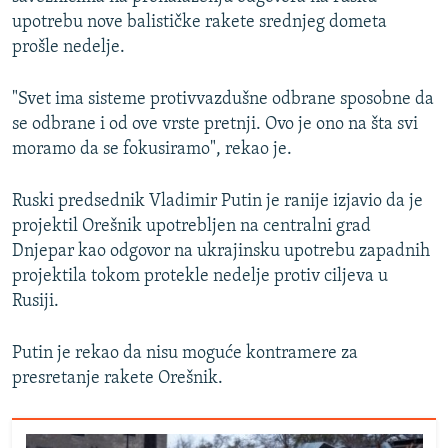
upotrebu nove balističke rakete srednjeg dometa
prošle nedelje.
"Svet ima sisteme protivvazdušne odbrane sposobne da
se odbrane i od ove vrste pretnji. Ovo je ono na šta svi
moramo da se fokusiramo", rekao je.
Ruski predsednik Vladimir Putin je ranije izjavio da je
projektil Orešnik upotrebljen na centralni grad
Dnjepar kao odgovor na ukrajinsku upotrebu zapadnih
projektila tokom protekle nedelje protiv ciljeva u
Rusiji.
Putin je rekao da nisu moguće kontramere za
presretanje rakete Orešnik.