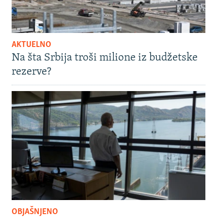
AKTUELNO
Na šta Srbija troši milione iz budžetske
rezerve?
OBJAŠNJENO