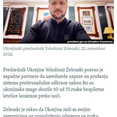
ISPRIČAJ MI
DNEVNO@RSE
SPECIJALI RSE
VIŠE OD NASLOVA
PRATITE NAS
GENOCID U SREBRENICI
Ukrajinski predsednik Volodimir Zelenski, 22. novembar
POPLAVE I KLIZIŠTA U BIH 2024.
2024.
TV LIBERTY
Sve RFE/RL stranice
Predsednik Ukrajine Volodimir Zelenski pozvao je
POST SCRIPTUM
zapadne partnere da usredsrede napore na pružanju
MOJA EVROPA
sistema protivvazdušne odbrane nakon što su
ukrajinske snage oborile 50 od 73 ruske bespilotne
TRI DECENIJE OD RATA U BIH
letelice lansirane preko noći.
SVE KARTE DEJTONA
NASTANAK I RASPAD JUGOSLAVIJE
Zelenski je rekao da Ukrajina radi sa svojim
saveznicima na pronalaženju odgovora na rusku