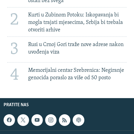
ostali bez svega'
2
Kurti u Zubinom Potoku: Iskopavanja bi
mogla trajati mjesecima, Srbija bi trebala
otvoriti arhive
3
Rusi u Crnoj Gori traže nove adrese nakon
uvođenja viza
4
Memorijalni centar Srebrenica: Negiranje
genocida poraslo za više od 50 posto
PRATITE NAS