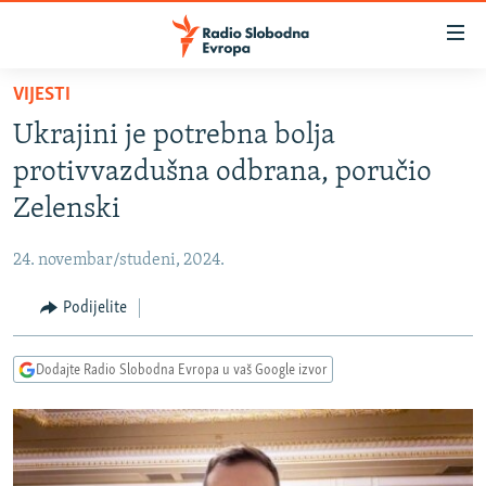
Dostupni
linkovi
Pređite
VIJESTI
na
VIJESTI
Ukrajini je potrebna bolja
glavni
BOSNA I HERCEGOVINA
sadržaj
protivvazdušna odbrana, poručio
SRBIJA
Pređite
Zelenski
na
KOSOVO
glavnu
24. novembar/studeni, 2024.
CRNA GORA
navigaciju
Pređite
Podijelite
VIZUELNO
na
PODCASTI
VIDEO
pretragu
Dodajte Radio Slobodna Evropa u vaš Google izvor
RAT U UKRAJINI
FOTOGALERIJE
KINA NA BALKANU
INFOGRAFIKE
RSE PRIČE IZ SVIJETA