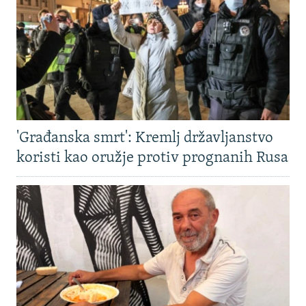
'Građanska smrt': Kremlj državljanstvo
koristi kao oružje protiv prognanih Rusa