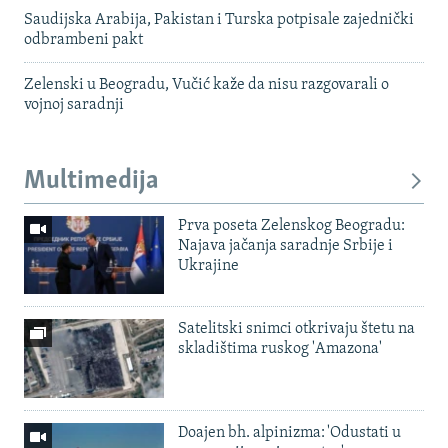
Saudijska Arabija, Pakistan i Turska potpisale zajednički
odbrambeni pakt
Zelenski u Beogradu, Vučić kaže da nisu razgovarali o
vojnoj saradnji
Multimedija
Prva poseta Zelenskog Beogradu:
Najava jačanja saradnje Srbije i
Ukrajine
Satelitski snimci otkrivaju štetu na
skladištima ruskog 'Amazona'
Doajen bh. alpinizma: 'Odustati u