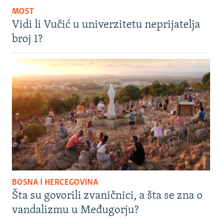
MOST
Vidi li Vučić u univerzitetu neprijatelja
broj 1?
BOSNA I HERCEGOVINA
Šta su govorili zvaničnici, a šta se zna o
vandalizmu u Međugorju?