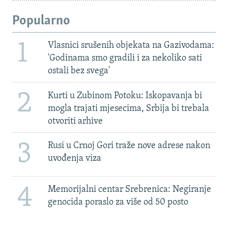
Popularno
1
Vlasnici srušenih objekata na Gazivodama:
'Godinama smo gradili i za nekoliko sati
ostali bez svega'
2
Kurti u Zubinom Potoku: Iskopavanja bi
mogla trajati mjesecima, Srbija bi trebala
otvoriti arhive
3
Rusi u Crnoj Gori traže nove adrese nakon
uvođenja viza
4
Memorijalni centar Srebrenica: Negiranje
genocida poraslo za više od 50 posto