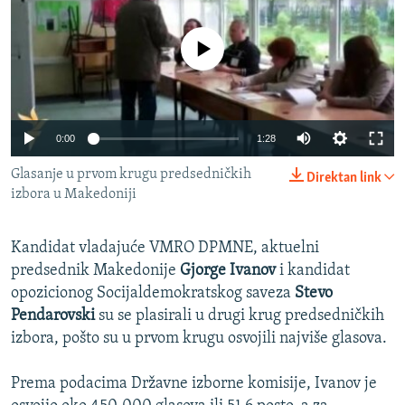
ISPRIČAJ MI
DNEVNO@RSE
No media source currently available
SPECIJALI RSE
VIŠE OD NASLOVA
PRATITE NAS
0:00
1:28
GENOCID U SREBRENICI
Glasanje u prvom krugu predsedničkih
Direktan link
POPLAVE I KLIZIŠTA U BIH 2024.
izbora u Makedoniji
TV LIBERTY
Sve RFE/RL stranice
POST SCRIPTUM
Kandidat vladajuće VMRO DPMNE, aktuelni
predsednik Makedonije
Gjorge Ivanov
i kandidat
MOJA EVROPA
opozicionog Socijaldemokratskog saveza
Stevo
TRI DECENIJE OD RATA U BIH
Pendarovski
su se plasirali u drugi krug predsedničkih
izbora, pošto su u prvom krugu osvojili najviše glasova.
SVE KARTE DEJTONA
NASTANAK I RASPAD JUGOSLAVIJE
Prema podacima Državne izborne komisije, Ivanov je