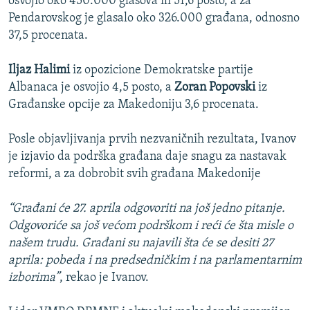
osvojio oko 450.000 glasova ili 51,6 posto, a za
Pendarovskog je glasalo oko 326.000 građana, odnosno
37,5 procenata.
Iljaz Halimi
iz opozicione Demokratske partije
Albanaca je osvojio 4,5 posto, a
Zoran Popovski
iz
Građanske opcije za Makedoniju 3,6 procenata.
Posle objavljivanja prvih nezvaničnih rezultata, Ivanov
je izjavio da podrška građana daje snagu za nastavak
reformi, a za dobrobit svih građana Makedonije
“Građani će 27. aprila odgovoriti na još jedno pitanje.
Odgovoriće sa još većom podrškom i reći će šta misle o
našem trudu. Građani su najavili šta će se desiti 27
aprila: pobeda i na predsedničkim i na parlamentarnim
izborima”
, rekao je Ivanov.