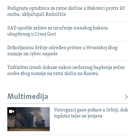
Podignuta optužnica za ratne zločine u Đakovici protiv 20
osoba, uključujući Radoičića
SAD uputile zahtev za izručenje iranskog hakera
uhapšenog u Crnoj Gori
Državljaninu Srbije određen pritvor u Hrvatskoj zbog
sumnje na cyber napade
Tužilaštvo izvodi dokaze nakon nedavnog hapšenja jedne
osobe zbog sumnje na ratni zločin na Kosovu
Multimedija
Vatrogasci gase požare u Srbiji, dok
toplotni talas ne jenjava