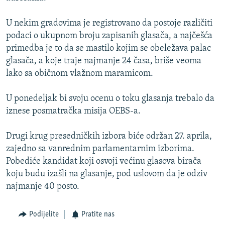
U nekim gradovima je registrovano da postoje različiti
podaci o ukupnom broju zapisanih glasača, a najčešća
primedba je to da se mastilo kojim se obeležava palac
glasača, a koje traje najmanje 24 časa, briše veoma
lako sa običnom vlažnom maramicom.
U ponedeljak bi svoju ocenu o toku glasanja trebalo da
iznese posmatračka misija OEBS-a.
Drugi krug presedničkih izbora biće održan 27. aprila,
zajedno sa vanrednim parlamentarnim izborima.
Pobediće kandidat koji osvoji većinu glasova birača
koju budu izašli na glasanje, pod uslovom da je odziv
najmanje 40 posto.
Podijelite
Pratite nas