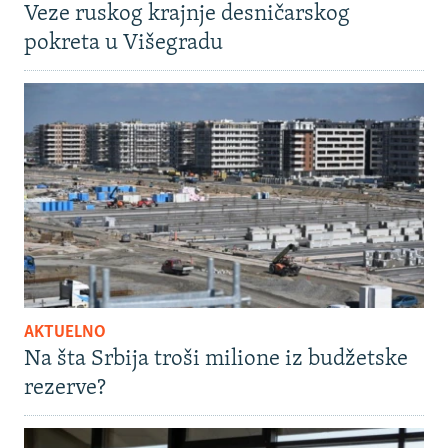
Veze ruskog krajnje desničarskog
pokreta u Višegradu
AKTUELNO
Na šta Srbija troši milione iz budžetske
rezerve?