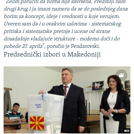
“Želim poručiti da borba nije završena. Predstoji nam
drugi krug i ja imam nameru da se do poslednjeg dana
borim za koncept, ideje i vrednosti u koje verujem.
Uveren sam da i u ovakvim uslovima - sistematskog
pritiska i sistematske pretnje i ucene od strane
dosadašnje vladajuće strukture - možemo doći i do
pobede 27. aprila
”, poručio je Pendarovski.
Predsednički izbori u Makedoniji