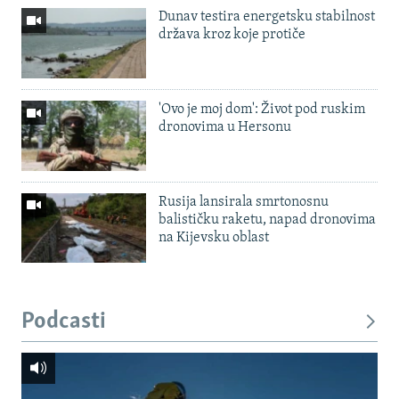
Dunav testira energetsku stabilnost
država kroz koje protiče
'Ovo je moj dom': Život pod ruskim
dronovima u Hersonu
Rusija lansirala smrtonosnu
balističku raketu, napad dronovima
na Kijevsku oblast
Podcasti