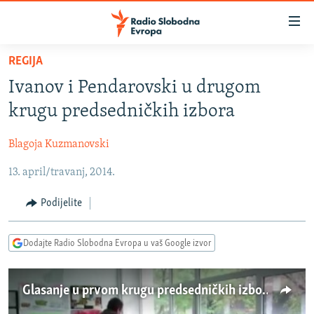
Dostupni
linkovi
Pređite
REGIJA
na
VIJESTI
Ivanov i Pendarovski u drugom
glavni
BOSNA I HERCEGOVINA
sadržaj
krugu predsedničkih izbora
SRBIJA
Pređite
na
Blagoja Kuzmanovski
KOSOVO
glavnu
13. april/travanj, 2014.
CRNA GORA
navigaciju
Pređite
VIZUELNO
Podijelite
na
PODCASTI
VIDEO
pretragu
Dodajte Radio Slobodna Evropa u vaš Google izvor
RAT U UKRAJINI
FOTOGALERIJE
KINA NA BALKANU
INFOGRAFIKE
Glasanje u prvom krugu predsedničkih izbora u Makedoniji
RSE PRIČE IZ SVIJETA