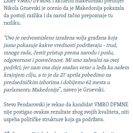
Lider VMRO DPMNE i aktuelni makedonski premijer
Nikola Gruevski je ocenio da je Makedonija pokazala
da postoji razlika i da narod tačno prepoznaje tu
razliku.
“Ovo je nedvosmisleno izražena volja građana koja
jasno pokazuje kakve vrednosti podržavaju - trud,
mnogo rada, čestit pristup prema narodu i poslu,
odgovornost i posvećenost. Mi smo zahvalni na ovoj
podršci, jer nam ona daje snažan vetar u leđa ka našem
krajnjem cilju, a to je da 27. aprila pobedimo na
predsedničkim izborima i dobijemo 62 mesta u
parlamentu Makedonije
”, naveo je Gruevski.
Stevo Pendarovski je rekao da kandidat VMRO DPMNE
nije postigao ovakav rezultate zbog svojih kvaliteta, niti
uspeha političke strukture koja ga podržava.