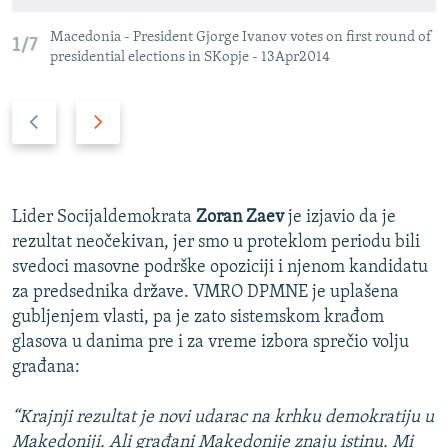
Macedonia - President Gjorge Ivanov votes on first round of
1/7
presidential elections in SKopje - 13Apr2014
P
N
r
a
e
r
t
e
h
d
Lider Socijaldemokrata
Zoran Zaev
je izjavio da je
o
n
rezultat neočekivan, jer smo u proteklom periodu bili
d
i
svedoci masovne podrške opoziciji i njenom kandidatu
n
s
za predsednika države. VMRO DPMNE je uplašena
i
l
gubljenjem vlasti, pa je zato sistemskom krađom
s
a
glasova u danima pre i za vreme izbora sprečio volju
l
j
građana:
a
d
j
“Krajnji rezultat je novi udarac na krhku demokratiju u
d
Makedoniji. Ali građani Makedonije znaju istinu. Mi