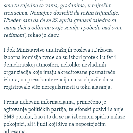
smo tu zajedno sa vama, građanima, u najtežim
trenucima. Nemojmo dozvoliti da režim trijumfuje.
Ubeđen sam da će se 27. aprila građani zajedno sa
nama dići u odbranu svoje zemlje i pobedu nad ovim
režimom”,
rekao je Zaev.
I dok Ministarstvo unutrašnjih poslova i Državna
izborna komisija tvrde da su izbori protekli u fer i
demokratskoj atmosferi, nekoliko nevladinih
organziacija koje imaju akreditovane posmatrače
izbora, na press konferencijama su objavile da su
registrovale više neregularnosti u toku glasanja.
Prema njihovim informacijama, primećeno je
agitovanje političkih partija, telefonski pozivi i slanje
SMS poruka, kao i to da se na izbornom spisku nalaze
pokojnici, ali i ljudi koji žive na nepostojećim
adresama.