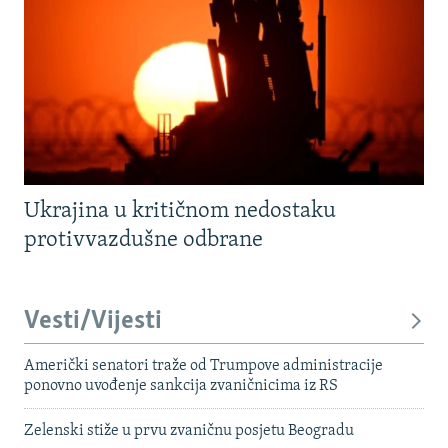
Ukrajina u kritičnom nedostaku
protivvazdušne odbrane
Vesti/Vijesti
Američki senatori traže od Trumpove administracije
ponovno uvođenje sankcija zvaničnicima iz RS
Zelenski stiže u prvu zvaničnu posjetu Beogradu