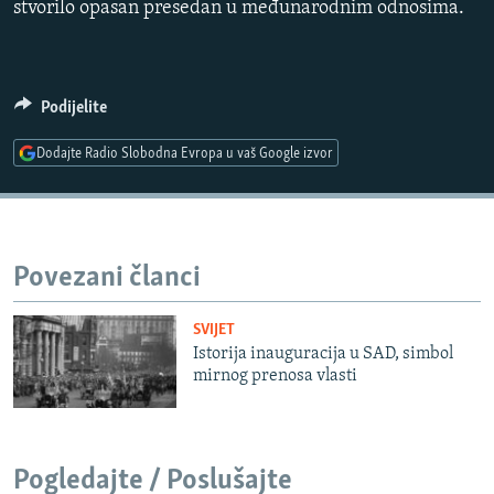
stvorilo opasan presedan u međunarodnim odnosima.
Podijelite
Dodajte Radio Slobodna Evropa u vaš Google izvor
Povezani članci
SVIJET
Istorija inauguracija u SAD, simbol
mirnog prenosa vlasti
Pogledajte / Poslušajte