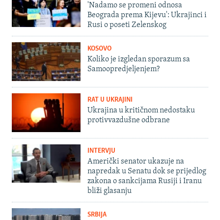
'Nadamo se promeni odnosa
Beograda prema Kijevu': Ukrajinci i
Rusi o poseti Zelenskog
KOSOVO
Koliko je izgledan sporazum sa
Samoopredjeljenjem?
RAT U UKRAJINI
Ukrajina u kritičnom nedostaku
protivvazdušne odbrane
INTERVJU
Američki senator ukazuje na
napredak u Senatu dok se prijedlog
zakona o sankcijama Rusiji i Iranu
bliži glasanju
SRBIJA