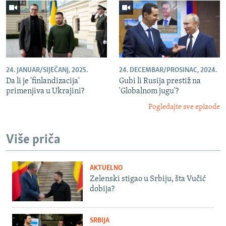
24. JANUAR/SIJEČANJ, 2025.
24. DECEMBAR/PROSINAC, 2024.
Da li je 'finlandizacija'
Gubi li Rusija prestiž na
primenjiva u Ukrajini?
'Globalnom jugu'?
Pogledajte sve epizode
Više priča
AKTUELNO
Zelenski stigao u Srbiju, šta Vučić
dobija?
SRBIJA