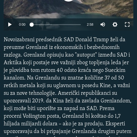
ISPRIČAJ MI
DNEVNO@RSE
Auto
0:00
2:58
SPECIJALI RSE
240p
VIŠE OD NASLOVA
Novoizabrani predsednik SAD Donald Tramp želi da
PRATITE NAS
360p
preuzme Grenland iz ekonomskih i bezbednosnih
GENOCID U SREBRENICI
razloga. Grenland opisuju kao "autoput" između SAD i
480p
Auto
240p
360p
480p
POPLAVE I KLIZIŠTA U BIH 2024.
Arktika koji postaje sve važniji zbog topljenja leda jer
720p
je plovidba tom rutom 40 odsto kraća nego Sueckim
TV LIBERTY
Sve RFE/RL stranice
720p
1080p
1080p
kanalom. Na Grenlandu su znatne količine 37 od 50
POST SCRIPTUM
retkih metala koji su uglavnom u posedu Kine, a važni
su za nove tehnologije. Američki republikanci su
MOJA EVROPA
upozoravali 2019. da Kina želi da zavlada Grenlandom,
TRI DECENIJE OD RATA U BIH
koji može biti uporište za napad na SAD. Prema
SVE KARTE DEJTONA
proceni Vošington posta, Grenland bi koštao do 1,7
hiljada milijardi dolara – ako je za prodaju. Eksperti
NASTANAK I RASPAD JUGOSLAVIJE
upozoravaju da bi pripajanje Grenlanda drugim putem