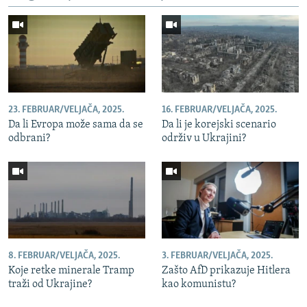
23. FEBRUAR/VELJAČA, 2025.
16. FEBRUAR/VELJAČA, 2025.
Da li Evropa može sama da se
Da li je korejski scenario
odbrani?
održiv u Ukrajini?
8. FEBRUAR/VELJAČA, 2025.
3. FEBRUAR/VELJAČA, 2025.
Koje retke minerale Tramp
Zašto AfD prikazuje Hitlera
traži od Ukrajine?
kao komunistu?