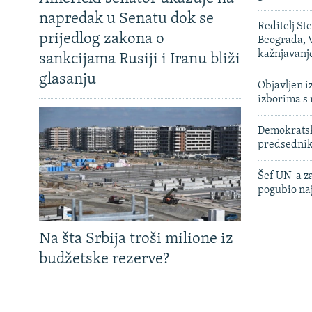
napredak u Senatu dok se
Reditelj St
prijedlog zakona o
Beograda, V
kažnjavanj
sankcijama Rusiji i Iranu bliži
glasanju
Objavljen i
izborima s
Demokratski
predsedni
Šef UN-a za
pogubio na
Na šta Srbija troši milione iz
budžetske rezerve?