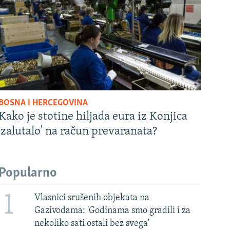
BOSNA I HERCEGOVINA
Kako je stotine hiljada eura iz Konjica
'zalutalo' na račun prevaranata?
Popularno
1
Vlasnici srušenih objekata na
Gazivodama: 'Godinama smo gradili i za
nekoliko sati ostali bez svega'