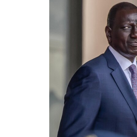
ISPRIČAJ MI
DNEVNO@RSE
SPECIJALI RSE
VIŠE OD NASLOVA
GENOCID U SREBRENICI
POPLAVE I KLIZIŠTA U BIH 2024.
TV LIBERTY
POST SCRIPTUM
MOJA EVROPA
TRI DECENIJE OD RATA U BIH
SVE KARTE DEJTONA
NASTANAK I RASPAD JUGOSLAVIJE