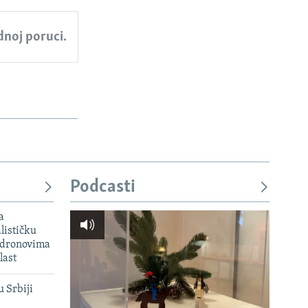
ednoj poruci.
Podcasti
a
lističku
 dronovima
last
u Srbiji