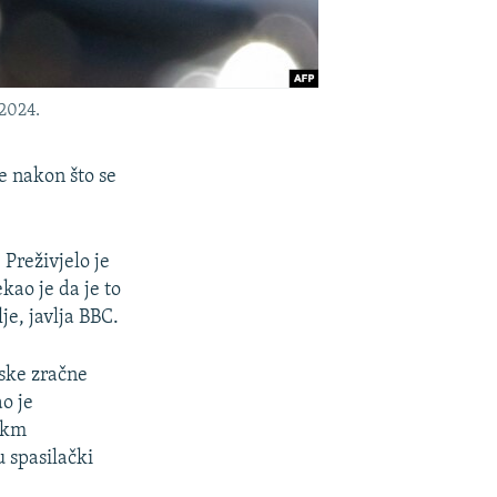
2024.
e nakon što se
 Preživjelo je
kao je da je to
je, javlja BBC.
jske zračne
ao je
0 km
 spasilački