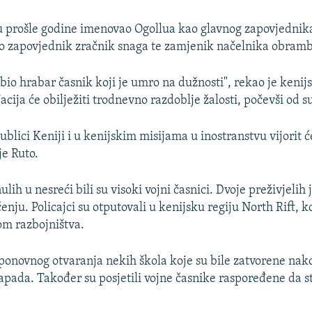
lu prošle godine imenovao Ogollua kao glavnog zapovjednika
io zapovjednik zračnik snaga te zamjenik načelnika obram
bio hrabar časnik koji je umro na dužnosti", rekao je kenij
cija će obilježiti trodnevno razdoblje žalosti, počevši od su
blici Keniji i u kenijskim misijama u inostranstvu vijorit ć
je Ruto.
ulih u nesreći bili su visoki vojni časnici. Dvoje preživjelih
ečenju. Policajci su otputovali u kenijsku regiju North Rift, k
om razbojništva.
ji ponovnog otvaranja nekih škola koje su bile zatvorene nak
apada. Također su posjetili vojne časnike raspoređene da st