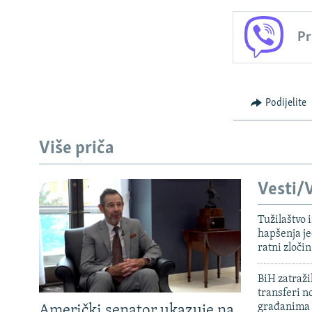
Pr
Podijelite
Više priča
Vesti/V
Tužilaštvo
hapšenja j
ratni zloči
BiH zatražil
transferi n
građanima
Američki senator ukazuje na