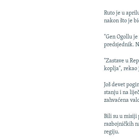
Ruto je u apri
nakon što je b
"Gen Ogollu je 
predsjednik. Na
"Zastave u Repu
koplja", rekao 
Još devet pogin
stanju i na lij
zahvaćena val
Bili su u misi
razbojničkih n
regiju.