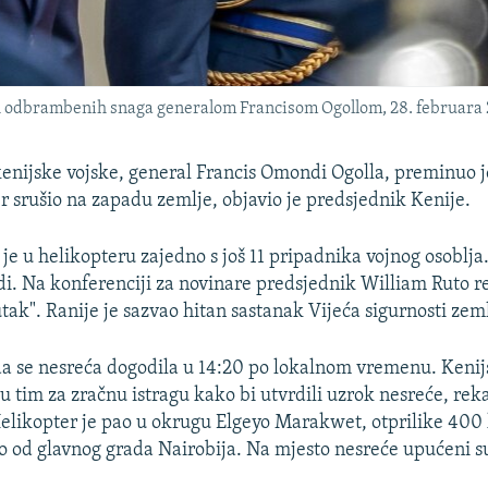
h odbrambenih snaga generalom Francisom Ogollom, 28. februara 
enijske vojske, general Francis Omondi Ogolla, preminuo j
er srušio na zapadu zemlje, objavio je predsjednik Kenije.
je u helikopteru zajedno s još 11 pripadnika vojnog osoblja.
di. Na konferenciji za novinare predsjednik William Ruto re
tak". Ranije je sazvao hitan sastanak Vijeća sigurnosti zeml
da se nesreća dogodila u 14:20 po lokalnom vremenu. Keni
u tim za zračnu istragu kako bi utvrdili uzrok nesreće, rek
elikopter je pao u okrugu Elgeyo Marakwet, otprilike 40
 od glavnog grada Nairobija. Na mjesto nesreće upućeni su