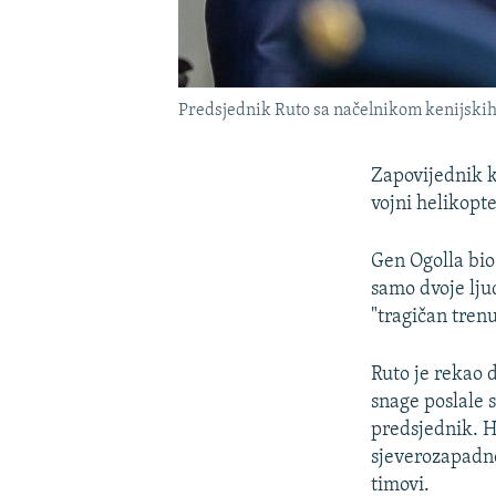
Predsjednik Ruto sa načelnikom kenijski
Zapovijednik k
vojni helikopt
Gen Ogolla bio 
samo dvoje lju
"tragičan trenu
Ruto je rekao 
snage poslale s
predsjednik. H
sjeverozapadno
timovi.