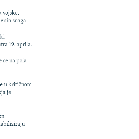
 vojske,
benih snaga.
ski
tra 19. aprila.
e se na pola
 je u kritičnom
oja je
on
abiliziraju