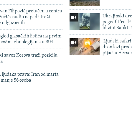
evan Filipović pretučen u centru
Ukrajinski dr
učić osudio napad i traži
pogodili 'rusk
e odgovornih
blizini Sankt 
zgled glasačkih listića na prvim
'Ljudski safari
 novim tehnologijama u BiH
dron lovi prod
pijaci u Herso
 savez Kosova traži poziciju
ka
 ljudska prava: Iran od marta
jmanje 56 osoba