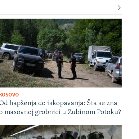
KOSOVO
Od hapšenja do iskopavanja: Šta se zna
o masovnoj grobnici u Zubinom Potoku?