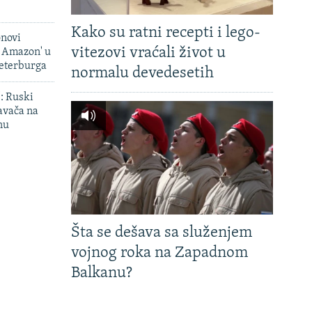
Kako su ratni recepti i lego-
onovi
vitezovi vraćali život u
i Amazon' u
Peterburga
normalu devedesetih
': Ruski
avača na
nu
Šta se dešava sa služenjem
vojnog roka na Zapadnom
Balkanu?