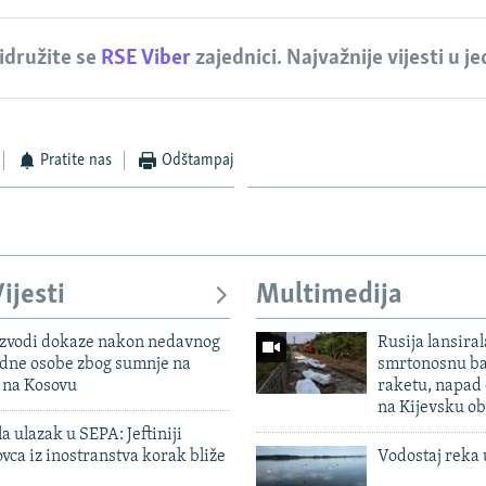
idružite se
RSE Viber
zajednici. Najvažnije vijesti u j
Pratite nas
Odštampaj
ijesti
Multimedija
 izvodi dokaze nakon nedavnog
Rusija lansiral
edne osobe zbog sumnje na
smrtonosnu ba
n na Kosovu
raketu, napad
na Kijevsku ob
a ulazak u SEPA: Jeftiniji
ovca iz inostranstva korak bliže
Vodostaj reka 