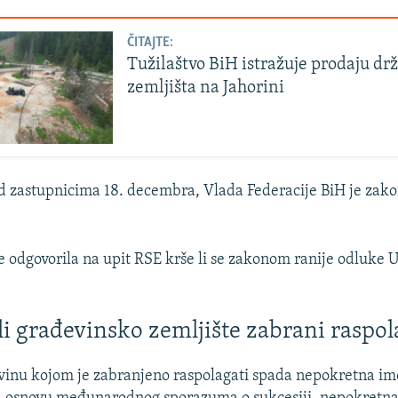
ČITAJTE:
Tužilaštvo BiH istražuje prodaju dr
zemljišta na Jahorini
ed zastupnicima 18. decembra, Vlada Federacije BiH je zak
e odgovorila na upit RSE krše li se zakonom ranije odluke 
 li građevinsko zemljište zabrani raspo
inu kojom je zabranjeno raspolagati spada nepokretna im