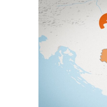
ISPRIČAJ MI
DNEVNO@RSE
SPECIJALI RSE
VIŠE OD NASLOVA
GENOCID U SREBRENICI
POPLAVE I KLIZIŠTA U BIH 2024.
TV LIBERTY
POST SCRIPTUM
MOJA EVROPA
TRI DECENIJE OD RATA U BIH
SVE KARTE DEJTONA
NASTANAK I RASPAD JUGOSLAVIJE