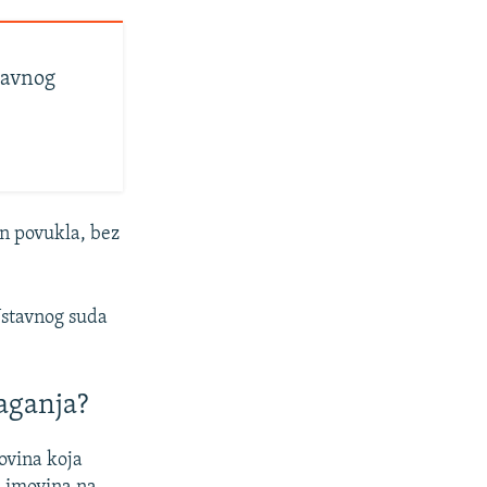
žavnog
on povukla, bez
Ustavnog suda
laganja?
ovina koja