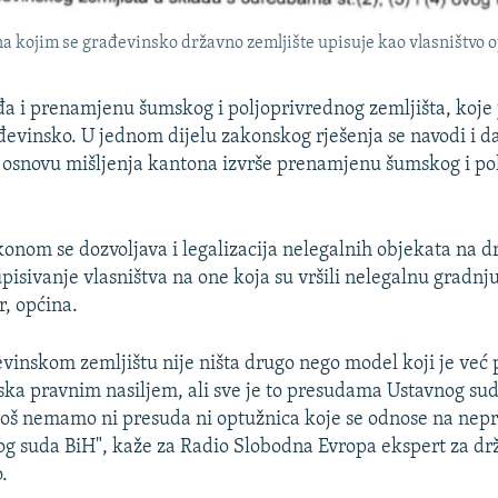
a kojim se građevinsko državno zemljište upisuje kao vlasništvo o
a i prenamjenu šumskog i poljoprivrednog zemljišta, koje 
đevinsko. U jednom dijelu zakonskog rješenja se navodi i 
 osnovu mišljenja kantona izvrše prenamjenu šumskog i po
konom se dozvoljava i legalizacija nelegalnih objekata na 
upisivanje vlasništva na one koja su vršili nelegalnu gradnju
r, općina.
vinskom zemljištu nije ništa drugo nego model koji je već 
ka pravnim nasiljem, ali sve je to presudama Ustavnog sud
 još nemamo ni presuda ni optužnica koje se odnose na nep
g suda BiH", kaže za Radio Slobodna Evropa ekspert za d
.