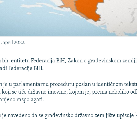
 april 2022.
u bh. entitetu Federacija BiH, Zakon o građevinskom zemlji
adi Federacije BiH.
 je u parlamentarnu proceduru poslan u identičnom tekst
 koji se tiče državne imovine, kojom je, prema nekoliko o
anjeno raspolagati.
je navedeno da se građevinsko državno zemljište upisuje k