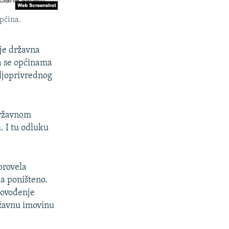
pćina.
je državna
da se općinama
ljoprivrednog
državnom
. I tu odluku
provela
a poništeno.
rovođenje
ržavnu imovinu