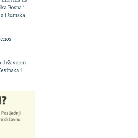
 imovina na
ika Bosna i
ke i šumska
jenos
ja državnom
đevinska i