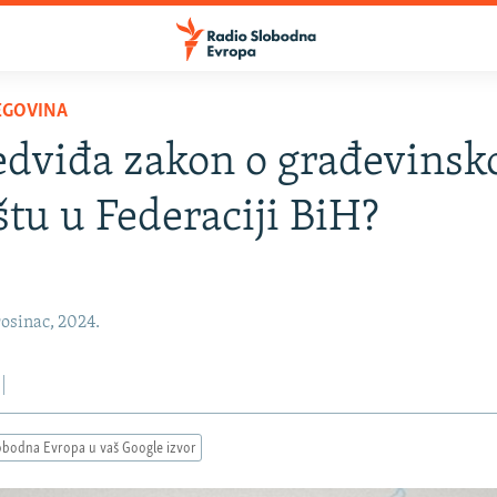
EGOVINA
edviđa zakon o građevins
štu u Federaciji BiH?
osinac, 2024.
obodna Evropa u vaš Google izvor