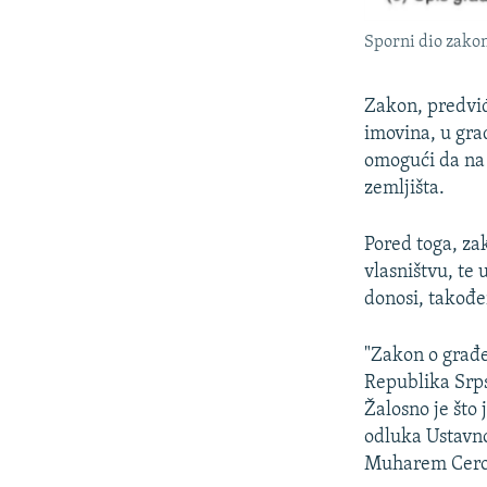
Sporni dio zakon
Zakon, predviđ
imovina, u gra
omogući da na
zemljišta.
Pored toga, za
vlasništvu, te 
donosi, takođe
"Zakon o građe
Republika Srps
Žalosno je što
odluka Ustavno
Muharem Cero