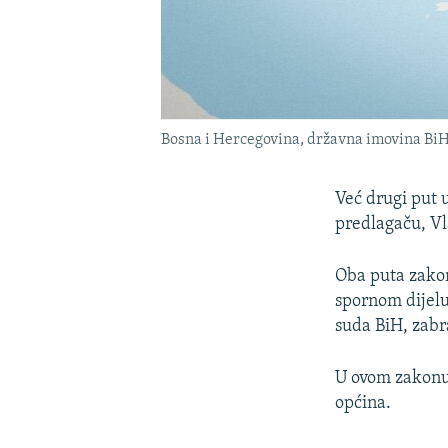
Bosna i Hercegovina, državna imovina BiH,
Već drugi put 
predlagaču, Vl
Oba puta zakon
spornom dijelu
suda BiH, zabr
U ovom zakonu 
općina.