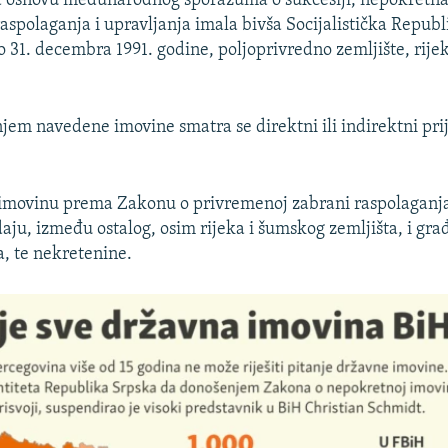
a osnovu međunarodnog sporazuma o sukcesiji, nepokretna
raspolaganja i upravljanja imala bivša Socijalistička Republ
 31. decembra 1991. godine, poljoprivredno zemljište, rije
jem navedene imovine smatra se direktni ili indirektni pri
imovinu prema Zakonu o privremenoj zabrani raspolagan
ju, između ostalog, osim rijeka i šumskog zemljišta, i gra
a, te nekretenine.