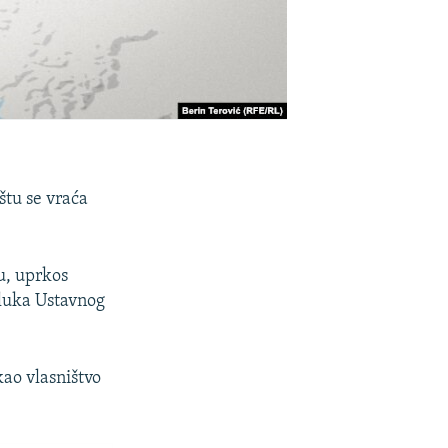
štu se vraća
u, uprkos
dluka Ustavnog
ao vlasništvo